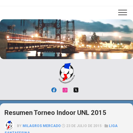
Skip
to
content
Resumen Torneo Indoor UNL 2015
BY
MILAGROS MERCADO
23 DE JULIO DE 2015 ·
LIGA