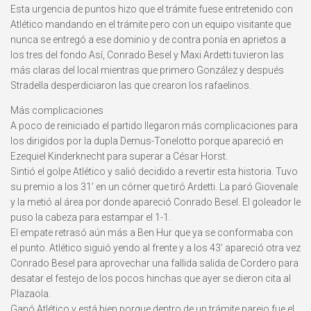
Esta urgencia de puntos hizo que el trámite fuese entretenido con
Atlético mandando en el trámite pero con un equipo visitante que
nunca se entregó a ese dominio y de contra ponía en aprietos a
los tres del fondo Así, Conrado Besel y Maxi Ardetti tuvieron las
más claras del local mientras que primero González y después
Stradella desperdiciaron las que crearon los rafaelinos.
Más complicaciones
A poco de reiniciado el partido llegaron más complicaciones para
los dirigidos por la dupla Demus-Tonelotto porque apareció en
Ezequiel Kinderknecht para superar a César Horst.
Sintió el golpe Atlético y salió decidido a revertir esta historia. Tuvo
su premio a los 31’ en un córner que tiró Ardetti. La paró Giovenale
y la metió al área por donde apareció Conrado Besel. El goleador le
puso la cabeza para estampar el 1-1.
El empate retrasó aún más a Ben Hur que ya se conformaba con
el punto. Atlético siguió yendo al frente y a los 43’ apareció otra vez
Conrado Besel para aprovechar una fallida salida de Cordero para
desatar el festejo de los pocos hinchas que ayer se dieron cita al
Plazaola.
Ganó Atlético y está bien porque dentro de un trámite parejo fue el