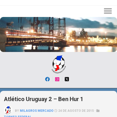
Skip
to
content
Atlético Uruguay 2 – Ben Hur 1
BY
MILAGROS MERCADO
24 DE AGOSTO DE 2015 ·