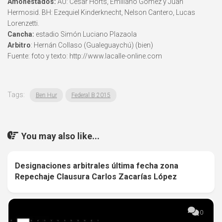
Amonestados:
AU: César Horts, Emiliano Gómez y Juan
Hermosid. BH: Ezequiel Kinderknecht, Nelson Cantero, Lucas
Lorenzetti.
Cancha:
estadio Simón Luciano Plazaola
Arbitro
: Hernán Collaso (Gualeguaychú) (bien)
Fuente: foto y texto: http://www.lacalle-online.com
Tags:
Ben Hur
Federal B 2015
You may also like...
Designaciones arbitrales última fecha zona
0
Repechaje Clausura Carlos Zacarías López
0