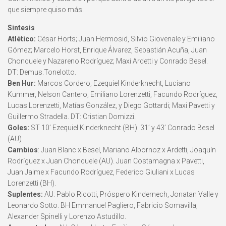
que siempre quiso más.
Sintesis
Atlético:
César Horts; Juan Hermosid, Silvio Giovenale y Emiliano
Gómez; Marcelo Horst, Enrique Álvarez, Sebastián Acuña, Juan
Chonquele y Nazareno Rodríguez; Maxi Ardetti y Conrado Besel.
DT: Demus.Tonelotto.
Ben Hur:
Marcos Cordero; Ezequiel Kinderknecht, Luciano
Kummer, Nelson Cantero, Emiliano Lorenzetti, Facundo Rodríguez,
Lucas Lorenzetti, Matías González, y Diego Gottardi; Maxi Pavetti y
Guillermo Stradella. DT: Cristian Domizzi.
Goles:
ST 10’ Ezequiel Kinderknecht (BH). 31’ y 43’ Conrado Besel
(AU).
Cambios
: Juan Blanc x Besel, Mariano Albornoz x Ardetti, Joaquín
Rodríguez x Juan Chonquele (AU). Juan Costamagna x Pavetti,
Juan Jaime x Facundo Rodríguez, Federico Giuliani x Lucas
Lorenzetti (BH).
Suplentes:
AU: Pablo Ricotti, Próspero Kindernech, Jonatan Valle y
Leonardo Sotto. BH Emmanuel Pagliero, Fabricio Somavilla,
Alexander Spinelli y Lorenzo Astudillo.