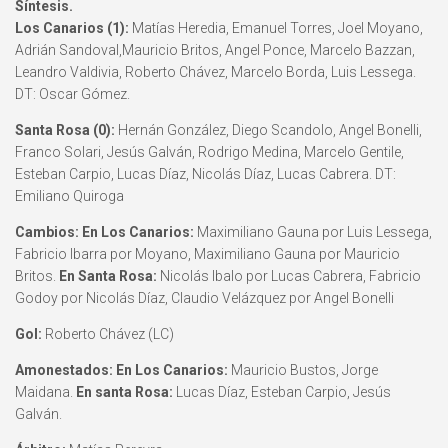
Síntesis.
Los Canarios (1):
Matías Heredia, Emanuel Torres, Joel Moyano,
Adrián Sandoval,Mauricio Britos, Angel Ponce, Marcelo Bazzan,
Leandro Valdivia, Roberto Chávez, Marcelo Borda, Luis Lessega.
DT: Oscar Gómez.
Santa Rosa (0):
Hernán González, Diego Scandolo, Angel Bonelli,
Franco Solari, Jesús Galván, Rodrigo Medina, Marcelo Gentile,
Esteban Carpio, Lucas Díaz, Nicolás Díaz, Lucas Cabrera. DT:
Emiliano Quiroga
Cambios: En Los Canarios:
Maximiliano Gauna por Luis Lessega,
Fabricio Ibarra por Moyano, Maximiliano Gauna por Mauricio
Britos.
En Santa Rosa:
Nicolás Ibalo por Lucas Cabrera, Fabricio
Godoy por Nicolás Díaz, Claudio Velázquez por Angel Bonelli
Gol:
Roberto Chávez (LC)
Amonestados: En Los Canarios:
Mauricio Bustos, Jorge
Maidana.
En santa Rosa:
Lucas Díaz, Esteban Carpio, Jesús
Galván.