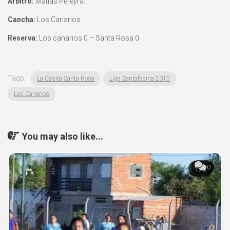
Árbitro:
Matías Pereyra.
Cancha:
Los Canarios
Reserva:
Los canarios 0 – Santa Rosa 0
Tags:
La Casita Santa Rosa
Liga Santafesina 2015
Los Canarios
You may also like...
0