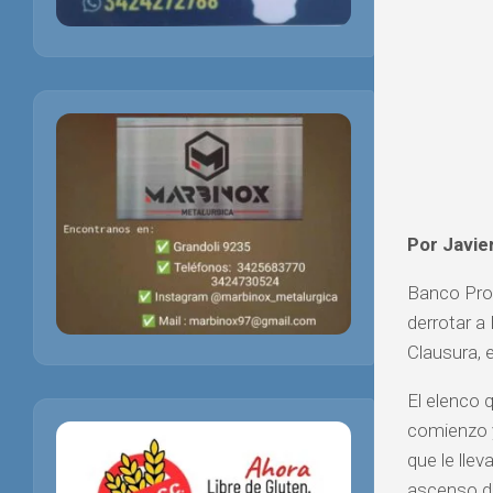
Por Javie
Banco Prov
derrotar a
Clausura,
El elenco 
comienzo y
que le lle
ascenso di