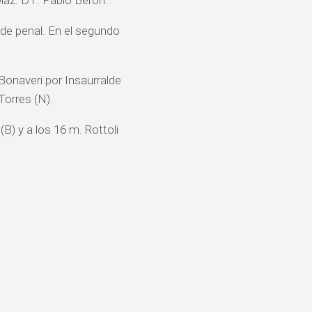
íaz. DT: Pablo Berón.
 de penal. En el segundo
Bonaveri por Insaurralde
Torres (N).
B) y a los 16 m. Rottoli