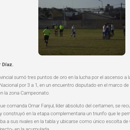
r Díaz.
incial sumó tres puntos de oro en la lucha por el ascenso a l
 Nacional por 3 a 1, en un encuentro disputado en el marco de 
 en la zona Campeonato.
que comanda Omar Fanjul, líder absoluto del certamen, se rec
 construyó en la etapa complementaria un triunfo que le permit
vaba a sus rivales en la tabla y ubicarse como único escolta d
recto- en la acumulada.