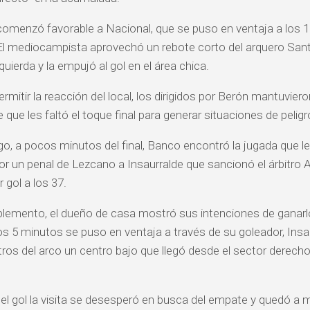
 comenzó favorable a Nacional, que se puso en ventaja a los 
l mediocampista aprovechó un rebote corto del arquero Santon
quierda y la empujó al gol en el área chica.
rmitir la reacción del local, los dirigidos por Berón mantuviero
 que les faltó el toque final para generar situaciones de peligr
o, a pocos minutos del final, Banco encontró la jugada que le 
por un penal de Lezcano a Insaurralde que sancionó el árbitro 
 gol a los 37.
lemento, el dueño de casa mostró sus intenciones de ganarlo
los 5 minutos se puso en ventaja a través de su goleador, Ins
os del arco un centro bajo que llegó desde el sector derecho 
l gol la visita se desesperó en busca del empate y quedó a 