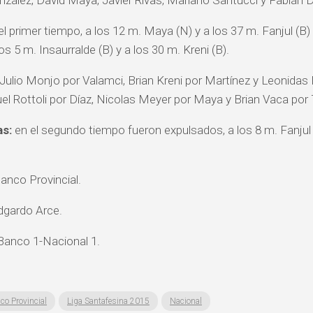
zález, David Maya, Javier Rivas, Mariano Santucci y Fabián D
l primer tiempo, a los 12 m. Maya (N) y a los 37 m. Fanjul (B)
os 5 m. Insaurralde (B) y a los 30 m. Kreni (B).
 Julio Monjo por Valamci, Brian Kreni por Martínez y Leonidas 
el Rottoli por Díaz, Nicolas Meyer por Maya y Brian Vaca por 
as:
en el segundo tiempo fueron expulsados, a los 8 m. Fanjul (
anco Provincial.
gardo Arce.
anco 1-Nacional 1.
co Provincial
Liga Santafesina 2015
Nacional