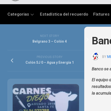
Categorias
Estadística del recuerdo
Fixtures
LIGA
SANTAFESINA
NEXT STORY
Banc
Belgrano 3 – Colón 4
OTRAS
LIGAS
BY
M
PREVIOUS STORY
TORNEO
Colón SJ 0 – Agua y Energía 1
FEDERAL
Banco se a
NACIONAL
El equipo 
B
resultados
PRIMERA
la acumul
FÚTBOL
INTERNACIONAL