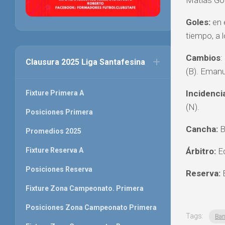
Matías Gon
Goles:
en e
tiempo, a l
Cambios
:
Clausura 2025 Liga Santafesina
(B). Emanu
Incidenci
Fixture Primera A
(N).
Posiciones Primera
Cancha:
B
Promedios 2025
Árbitro:
Ed
Fixture Reserva A
Posiciones Reserva
Reserva:
B
Fixture Zona Campeonato. Primera
Posiciones Zona Campeonato Primera
Tags:
Ban