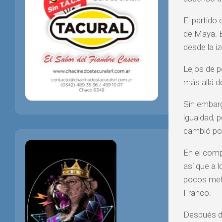
El partido
de Maya. E
desde la iz
Lejos de pe
más allá de
Sin embarg
igualdad, 
cambió por
En el comp
así que a 
pocos metr
Franco.
Después de