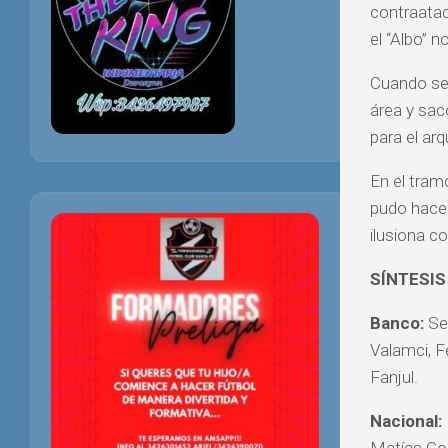
contraataq
el “Albo” 
Cuando se 
área y sac
para el arq
En el tram
pudo hacer
ilusiona co
SÍNTESIS
Banco:
Ser
Valamci, F
Fanjul.
Nacional: