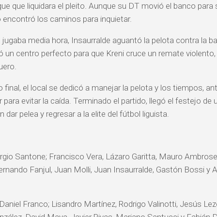
ue que liquidara el pleito. Aunque su DT movió el banco par
no encontró los caminos para inquietar.
jugaba media hora, Insaurralde aguantó la pelota contra la ba
ó un centro perfecto para que Kreni cruce un remate violento
uero.
o final, el local se dedicó a manejar la pelota y los tiempos, 
 para evitar la caída. Terminado el partido, llegó el festejo de
n dar pelea y regresar a la elite del fútbol liguista.
gio Santone; Francisco Vera, Lázaro Garitta, Mauro Ambroselli
ernando Fanjul, Juan Molli, Juan Insaurralde, Gastón Bossi y 
Daniel Franco; Lisandro Martínez, Rodrigo Valinotti, Jesús Lez