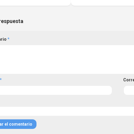
respuesta
ario
*
*
Corr