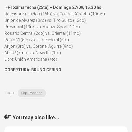
> Próxima fecha (25ta) – Domingo 27/09, 15.30 hs.
Defensores Unidos (15to) vs. Central Córdoba (10mo)
Unión de Álvarez (8vo) vs. Tiro Suizo (12do)
Provincial (13ro) vs. Alianza Sport (14to)
Rosario Central (2do) vs. Oriental (11mo)
Pablo VI (5to) vs. Tiro Federal (6to)
Arijón (3ro) vs. Coronel Aguirre (9no)
ADIUR (7mo) vs. Newell’s (1ro)
Libre: Unión Americana (4to)
COBERTURA: BRUNO CERINO
Tags:
Liga Rosarina
You may also like...