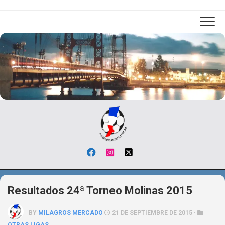
Skip
to
content
Resultados 24ª Torneo Molinas 2015
BY
MILAGROS MERCADO
21 DE SEPTIEMBRE DE 2015 ·