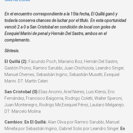
SANTAFESINA
En el encuentro correspondiente a la 15ta fecha, El Quillá ganó y
todavía conserva chances de luchar por el título. En esta oportunidad
venció 2 a 0 a San Cristobal en condición de local con goles de
Exequiel Marini de penal y Hernán Del Sastre, ambos en el
complemento.
Síntesis.
El Quillá (2):
Facundo Poch, Mariano Boz, Hernán Del Sastre,
Gastón Prono, Ramiro Sarubbi, Juan Chichizola, Leandro Singer,
Manuel Chemes, Sebastián Ingino, Sebastián Musetti, Exequiel
Marini. DT: Martín Celeri.
San Cristobal (0):
Elias Anonni, Ariel Nieres, Luis Klensi, Eric
Fernández, Francisco Baigorria, Rodrigo Coletti, Walter Speroni,
Juan Montenegro, Rodrigo Mir,Exequiel Pérez, Lautaro Melgarejo.
DT: Marcelo Molina
Cambios: En El Quillá:
Alan Oliva por Ramiro Sarubbi, Manuel
Minella por Sebastián Ingino, Gabriel Solis por Leandro Singer.
En