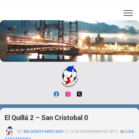
Skip
to
content
El Quillá 2 – San Cristobal 0
BY
MILAGROS MERCADO
16 DE NOVIEMBRE DE 2015 ·
LIGA