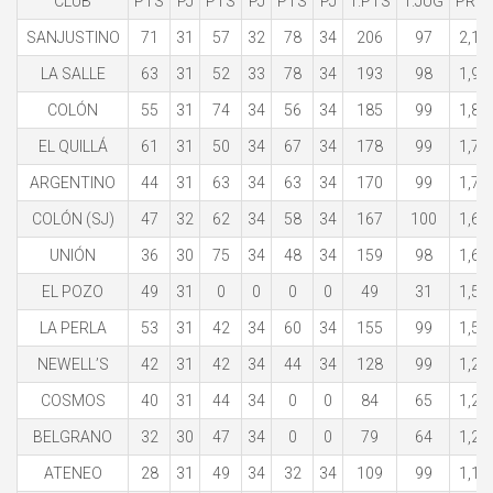
CLUB
PTS
PJ
PTS
PJ
PTS
PJ
T.PTS
T.JUG
PRO
SANJUSTINO
71
31
57
32
78
34
206
97
2,12
LA SALLE
63
31
52
33
78
34
193
98
1,96
COLÓN
55
31
74
34
56
34
185
99
1,86
EL QUILLÁ
61
31
50
34
67
34
178
99
1,79
ARGENTINO
44
31
63
34
63
34
170
99
1,71
COLÓN (SJ)
47
32
62
34
58
34
167
100
1,67
UNIÓN
36
30
75
34
48
34
159
98
1,62
EL POZO
49
31
0
0
0
0
49
31
1,58
LA PERLA
53
31
42
34
60
34
155
99
1,56
NEWELL’S
42
31
42
34
44
34
128
99
1,29
COSMOS
40
31
44
34
0
0
84
65
1,29
BELGRANO
32
30
47
34
0
0
79
64
1,23
ATENEO
28
31
49
34
32
34
109
99
1,10