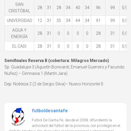
SAN
28
31
28
34
40
34
96
99
0,97
CRISTÓBAL
UNIVERSIDAD
12
31
35
34
44
34
91
99
0,91
AGUA Y
28
31
0
0
0
0
28
31
0,90
ENERGÍA
EL CADI
28
31
0
0
0
0
28
31
0,90
Semifinales Reserva B (cobertura: Milagros Mercado)
Sp. Guadalupe 3 (Agustín Bonivardi, Emanuel Guerrero y Facundo
Nuñez) – Gimnasia 1 (Martín Jara)
Dep: Nobleza 2 (2 de Sergio Silva)– Nuevo Horizonte 0
futboldesantafe
Futbol De Santa Fe, desde el 2008, difundiento la
actividad del fútbol de la provincia, con privilegio en el