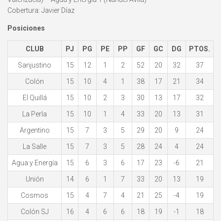
Cobertura: Javier Díaz
Posiciones
CLUB
PJ
PG
PE
PP
GF
GC
DG
PTOS.
Sanjustino
15
12
1
2
52
20
32
37
Colón
15
10
4
1
38
17
21
34
El Quillá
15
10
2
3
30
13
17
32
La Perla
15
10
1
4
33
20
13
31
Argentino
15
7
3
5
29
20
9
24
La Salle
15
7
3
5
28
24
4
24
Agua y Energía
15
6
3
6
17
23
-6
21
Unión
14
6
1
7
33
20
13
19
Cosmos
15
4
7
4
21
25
-4
19
Colón SJ
16
4
6
6
18
19
-1
18