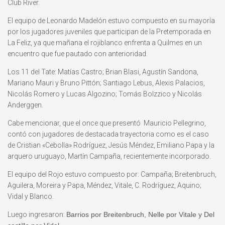
Club River.
El equipo de Leonardo Madelón estuvo compuesto en su mayoría
por los jugadores juveniles que participan de la Pretemporada en
La Feliz, ya que mañana el rojiblanco enfrenta a Quilmes en un
encuentro que fue pautado con anterioridad.
Los 11 del Tate: Matías Castro; Brian Blasi, Agustín Sandona,
Mariano Mauri y Bruno Pittón; Santiago Lebus, Alexis Palacios,
Nicolás Romero y Lucas Algozino; Tomás Bolzzico y Nicolás
Anderggen.
Cabe mencionar, que el once que presentó Mauricio Pellegrino,
contó con jugadores de destacada trayectoria como es el caso
de Cristian «Cebolla» Rodríguez, Jesús Méndez, Emiliano Papa y la
arquero uruguayo, Martín Campaña, recientemente incorporado.
El equipo del Rojo estuvo compuesto por:
Campaña; Breitenbruch,
Aguilera, Moreira y Papa, Méndez, Vitale, C. Rodríguez, Aquino;
Vidal y Blanco.
Luego ingresaron:
Barrios por Breitenbruch, Nelle por Vitale y Del