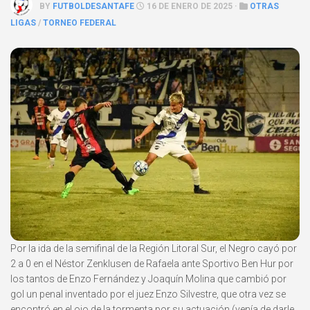
BY
FUTBOLDESANTAFE
16 DE ENERO DE 2025 ·
OTRAS
LIGAS
/
TORNEO FEDERAL
Por la ida de la semifinal de la Región Litoral Sur, el Negro cayó por
2 a 0 en el Néstor Zenklusen de Rafaela ante Sportivo Ben Hur por
los tantos de Enzo Fernández y Joaquín Molina que cambió por
gol un penal inventado por el juez Enzo Silvestre, que otra vez se
encontró en el ojo de la tormenta por su actuación (venía de darle