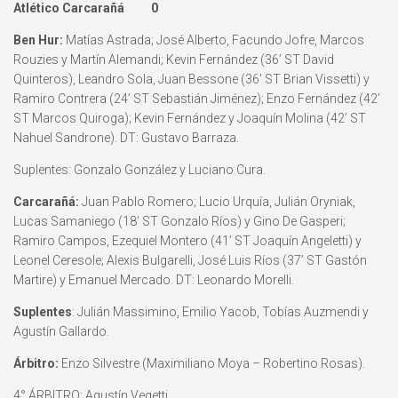
Atlético Carcarañá 0
Ben Hur:
Matías Astrada; José Alberto, Facundo Jofre, Marcos
Rouzies y Martín Alemandi; Kevin Fernández (36’ ST David
Quinteros), Leandro Sola, Juan Bessone (36’ ST Brian Vissetti) y
Ramiro Contrera (24’ ST Sebastián Jiménez); Enzo Fernández (42’
ST Marcos Quiroga); Kevin Fernández y Joaquín Molina (42’ ST
Nahuel Sandrone). DT: Gustavo Barraza.
Suplentes: Gonzalo González y Luciano Cura.
Carcarañá:
Juan Pablo Romero; Lucio Urquía, Julián Oryniak,
Lucas Samaniego (18’ ST Gonzalo Ríos) y Gino De Gasperi;
Ramiro Campos, Ezequiel Montero (41’ ST Joaquín Angeletti) y
Leonel Ceresole; Alexis Bulgarelli, José Luis Ríos (37’ ST Gastón
Martire) y Emanuel Mercado. DT: Leonardo Morelli.
Suplentes
: Julián Massimino, Emilio Yacob, Tobías Auzmendi y
Agustín Gallardo.
Árbitro:
Enzo Silvestre (Maximiliano Moya – Robertino Rosas).
4° ÁRBITRO: Agustín Vegetti.