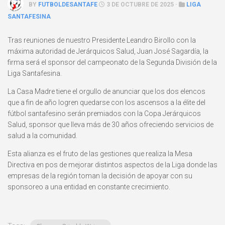
BY
FUTBOLDESANTAFE
3 DE OCTUBRE DE 2025 ·
LIGA
SANTAFESINA
Tras reuniones de nuestro Presidente Leandro Birollo con la
máxima autoridad de Jerárquicos Salud, Juan José Sagardía, la
firma será el sponsor del campeonato de la Segunda División de la
Liga Santafesina.
La Casa Madre tiene el orgullo de anunciar que los dos elencos
que a fin de año logren quedarse con los ascensos a la élite del
fútbol santafesino serán premiados con la Copa Jerárquicos
Salud, sponsor que lleva más de 30 años ofreciendo servicios de
salud a la comunidad.
Esta alianza es el fruto de las gestiones que realiza la Mesa
Directiva en pos de mejorar distintos aspectos de la Liga donde las
empresas de la región toman la decisión de apoyar con su
sponsoreo a una entidad en constante crecimiento.