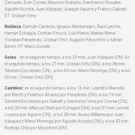
Carrazán, Ever Correa, Mauricio Roberto, Gianfranco Rosales,
Agustín Acosta, Juan Vázquez, Joaquín Aguirre y Franco Gabutti.
DT: Cristian Vera.
Nobleza
: Damián Cardozo; Ignacio Montenegro, Raúl Lanche,
Hernán Echagüe, Cristian Finucci, Luis Klensi, Matías Mena,
Yonatan Perezlindo, Cristian Ortiz, Augusto Moschino y Adrián
Berón. DT. Mario Donetti.
Goles
: en el segundo tiempo; a los 23 min. Juan Vázquez (CN). En
el segundo tiempo; a los 27 min. Cristian Ortiz (DN); a los 38 min.
Silvestre Escobedo (CN) ; a los 43 min. Mario Morinigo (CN) y a los
50 min. Cristian Ortiz (DN)
Cambios:
en el segundo tiempo; a los 16 min. Leandro Mansilla
por Berón y Federico Álvarez por Perezlindo (DN); a los 19 min.
Silvestre Escobedo por Gabutti y Gerónimo Vera por Correa (CN);
a los 30 min. Marcos Sterli por Echagüe (DN); a los 31 min. Leonel
Loseco por Aguirre (CN); a los 38 min. Bruno Millares por Juan
Vázquez y Mario Morinigo por Agustín Acosta (CN) y a los 42 min.
Rodrigo Ortiz por Moschino (DN).