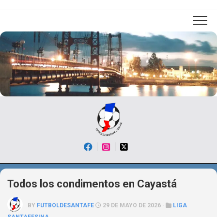
Skip
to
content
Todos los condimentos en Cayastá
BY
FUTBOLDESANTAFE
29 DE MAYO DE 2026 ·
LIGA