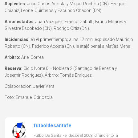
Suplentes:
Juan Carlos Acosta y Miguel Pochón (CN). Ezequiel
Coianiz, Leonel Quinteros y Facundo Chacón (DN).
Amonestados
: Juan Vázquez, Franco Gabutti, Bruno Millares y
Silvestre Escobedo (CN). Rodrigo Ortiz (DN).
Incidencias:
en el primer tiempo; a los 17 min. expulsado Mauricio
Roberto (CN). Federico Acosta (CN), le atajó penal a Matías Mena.
Árbitro:
Ariel Correa
Reserva:
Cicló Norte 0 – Nobleza 2 (Santiago de Benezia y
Josemir Rodríguez). Árbitro: Tomás Enriquez
Colaboración: Javier Vera
Foto: Emanuel Odriozola
futboldesantafe
Futbol De Santa Fe, desde el 2008, difundiento la