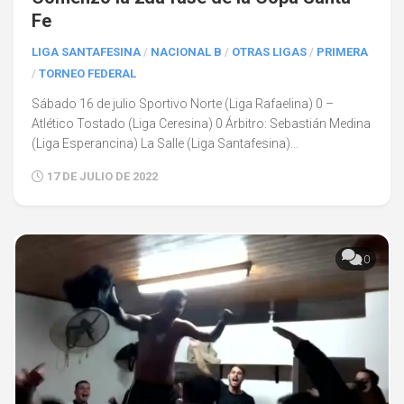
Fe
LIGA SANTAFESINA
/
NACIONAL B
/
OTRAS LIGAS
/
PRIMERA
/
TORNEO FEDERAL
Sábado 16 de julio Sportivo Norte (Liga Rafaelina) 0 –
Atlético Tostado (Liga Ceresina) 0 Árbitro: Sebastián Medina
(Liga Esperancina) La Salle (Liga Santafesina)...
17 DE JULIO DE 2022
0