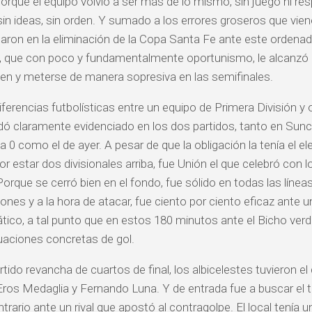
porque el equipo volvió a ser más de lo mismo, sin juego ni res
sin ideas, sin orden. Y sumado a los errores groseros que vie
on en la eliminación de la Copa Santa Fe ante este ordenado
 que con poco y fundamentalmente oportunismo, le alcanzó p
en y meterse de manera sopresiva en las semifinales.
ferencias futbolísticas entre un equipo de Primera División y 
ó claramente evidenciado en los dos partidos, tanto en Sun
a 0 como el de ayer. A pesar de que la obligación la tenía el el
or estar dos divisionales arriba, fue Unión el que celebró con l
 Porque se cerró bien en el fondo, fue sólido en todas las líne
ones y a la hora de atacar, fue ciento por ciento eficaz ante 
tico, a tal punto que en estos 180 minutos ante el Bicho ver
uaciones concretas de gol.
tido revancha de cuartos de final, los albicelestes tuvieron el
Eros Medaglia y Fernando Luna. Y de entrada fue a buscar el t
rario ante un rival que apostó al contragolpe. El local tenía 