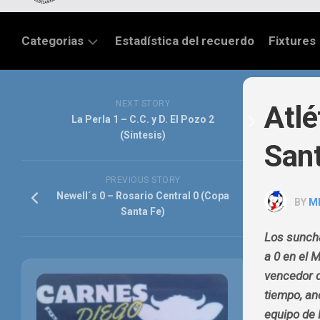
Categorias
Estadística del recuerdo
Fixtures
LIGA
SANTAFESINA
NEXT STORY
Atlé
La Perla 1 – C.C. y D. El Pozo 2
OTRAS
(Síntesis)
Sant
LIGAS
TORNEO
PREVIOUS STORY
FEDERAL
Newell´s 0 – Rosario Central 0 (Copa
BY
M
Santa Fe)
NACIONAL
B
Los suncha
a 0 en el 
PRIMERA
vencedor d
FÚTBOL
tiempo, an
INTERNACIONAL
equipo de 