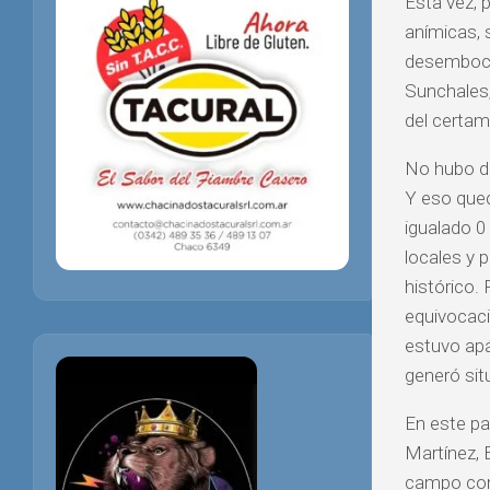
Esta vez, 
anímicas, 
desembocar
Sunchales,
del certam
No hubo di
Y eso qued
igualado 0 
locales y p
histórico.
equivocaci
estuvo apá
generó sit
En este par
Martínez, 
campo cont