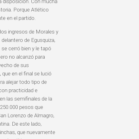
 a disposición. Con mucha
oria. Porque Atlético
e en el partido.
 los ingresos de Morales y
 delantero de Egusquiza,
se cerró bien y le tapó
 Pero no alcanzó para
ovecho de sus
que en el final se lució
ra alejar todo tipo de
 con practicidad e
en las semifinales de la
s 250.000 pesos que
 San Lorenzo de Almagro,
tina. De este lado,
 hinchas, que nuevamente