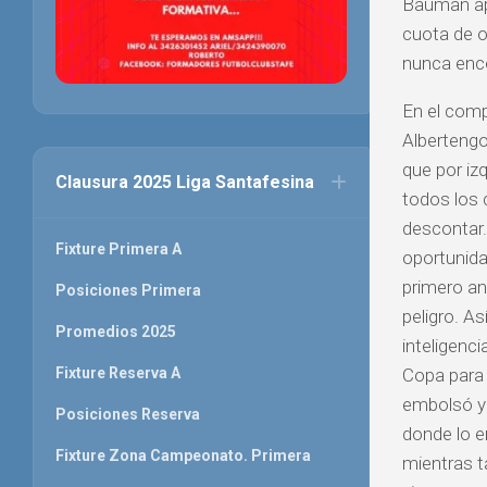
Bauman apr
cuota de o
nunca enco
En el comp
Albertengo
que por iz
Clausura 2025 Liga Santafesina
todos los 
descontar.
Fixture Primera A
oportunidad
primero an
Posiciones Primera
peligro. As
Promedios 2025
inteligenci
Copa para 
Fixture Reserva A
embolsó y 
Posiciones Reserva
donde lo e
Fixture Zona Campeonato. Primera
mientras t