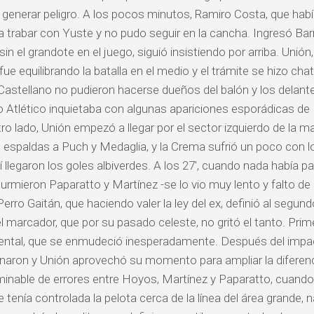
 generar peligro. A los pocos minutos, Ramiro Costa, que ha
 a trabar con Yuste y no pudo seguir en la cancha. Ingresó Barr
sin el grandote en el juego, siguió insistiendo por arriba. Unión
ue equilibrando la batalla en el medio y el trámite se hizo cha
Castellano no pudieron hacerse dueños del balón y los delan
o Atlético inquietaba con algunas apariciones esporádicas de
tro lado, Unión empezó a llegar por el sector izquierdo de la m
 espaldas a Puch y Medaglia, y la Crema sufrió un poco con l
llí llegaron los goles albiverdes. A los 27′, cuando nada había p
durmieron Paparatto y Martínez -se lo vio muy lento y falto de 
Perro Gaitán, que haciendo valer la ley del ex, definió al segu
el marcador, que por su pasado celeste, no gritó el tanto. Prim
ntal, que se enmudeció inesperadamente. Después del impac
naron y Unión aprovechó su momento para ampliar la diferenc
rminable de errores entre Hoyos, Martínez y Paparatto, cuando 
 tenía controlada la pelota cerca de la línea del área grande, 