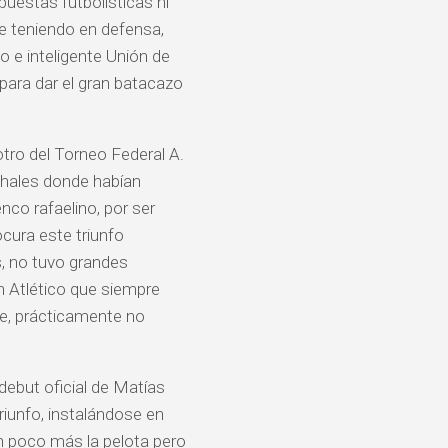
puestas futbolísticas ni
ne teniendo en defensa,
 e inteligente Unión de
ara dar el gran batacazo
otro del Torneo Federal A.
chales donde habían
enco rafaelino, por ser
ocura este triunfo
as, no tuvo grandes
un Atlético que siempre
de, prácticamente no
 debut oficial de Matías
riunfo, instalándose en
un poco más la pelota pero