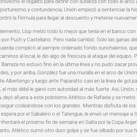
ovechó el regalito para definir con sutileza con todo el arco
portunismo y contundencia, Unión empezó a sentenciar la hist
ntró la fórmula para llegar al descuento y meterse nuevament
lemento, Llop metió todo lo mejor que tenía en el banco con
 por Puch y Castellano. Pero nada cambió. Sólo las ganas del
quierda complicó al siempre ordenado fondo sunchalense, que 
caminos al local, le dio algo de frescura al ataque del equipo.
 Barraza no estuvo fino en la última línea y no pudo sacar pr
es, y por arriba, González fue una muralla en el arco de Unión, 
te Albertengo y luego ante Paparatto casi en la línea de gol pa
í, el más débil le ganó con autoridad al más fuerte. Así, Unión,
a, dejó afuera a este pobrísimo Atlético de Rafaela y se metió 
seguir codeándose con los grandes. Mientras disfruta de lo
espera por el Sabalero o el Tatengue, le envió un mensaje a
nfrentará el próximo fin de semana en Salta por la Copa Argen
anto, Atlético sumó otro duro golpe y se fue silbado por sus