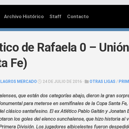
Archivo Histórico
Staff
Contacto
tico de Rafaela 0 – Unió
a Fe)
ILAGROS MERCADO
24 DE JULIO DE 2016 ·
OTRAS LIGAS
/
PRIM
lenses, que están dos categorías abajo, dieron la gran sorpr
Monumental para meterse en semifinales de la Copa Santa Fe,
el clásico santafesino. El ex Atlético Pablo Gaitán y Jonatan
otaron los goles del elenco sunchalense, que hizo historia al 
Primera División. Los jugadores albicelestes fueron despedido