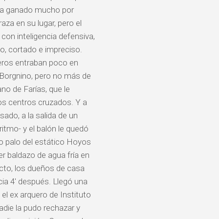
bía ganado mucho por
aza en su lugar, pero el
, con inteligencia defensiva,
to, cortado e impreciso.
teros entraban poco en
 Borgnino, pero no más de
ano de Farías, que le
os centros cruzados. Y a
asado, a la salida de un
ritmo- y el balón le quedó
ndo palo del estático Hoyos
er baldazo de agua fría en
to, los dueños de casa
ia 4′ después. Llegó una
el ex arquero de Instituto
nadie la pudo rechazar y