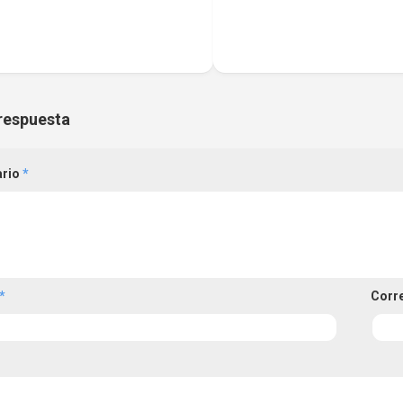
respuesta
ario
*
*
Corr