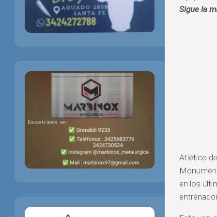
Sigue la ma
Atlético d
Monumental
en los últ
entrenador