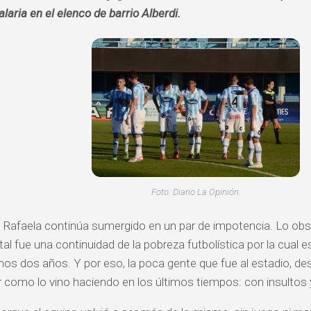
laria en el elenco de barrio Alberdi.
Foto: Diario La Opinión.
e Rafaela continúa sumergido en un par de impotencia. Lo obs
 fue una continuidad de la pobreza futbolística por la cual e
imos dos años. Y por eso, la poca gente que fue al estadio, des
 como lo vino haciendo en los últimos tiempos: con insultos y