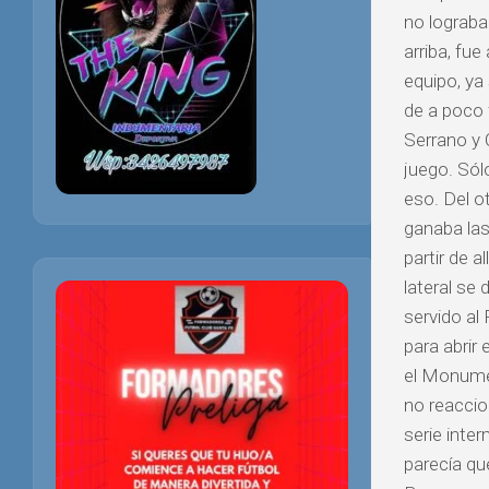
no lograba
arriba, fue
equipo, ya 
de a poco f
Serrano y 
juego. Sól
eso. Del o
ganaba las
partir de a
lateral se 
servido al 
para abrir 
el Monume
no reaccio
serie inte
parecía que