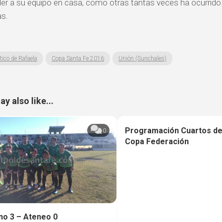
der a su equipo en casa, como otras tantas veces ha ocurrido 
s.
tico de Rafaela
Copa Santa Fe 2016
Unión (Sunchales)
y also like...
Programación Cuartos de F
0
Copa Federación
no 3 – Ateneo 0