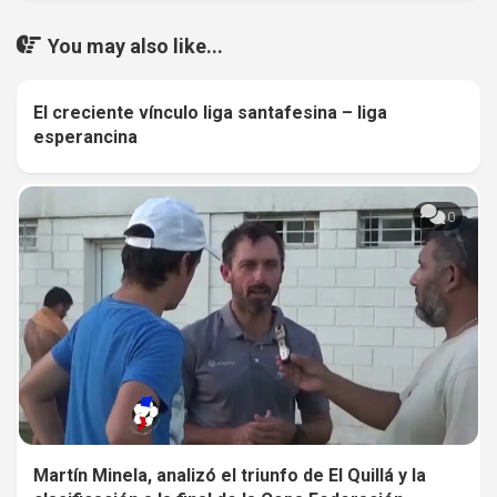
You may also like...
El creciente vínculo liga santafesina – liga
0
esperancina
0
Martín Minela, analizó el triunfo de El Quillá y la