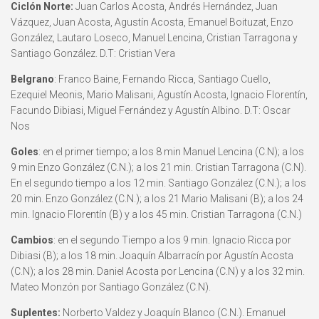
Ciclón Norte:
Juan Carlos Acosta, Andrés Hernández, Juan
Vázquez, Juan Acosta, Agustín Acosta, Emanuel Boituzat, Enzo
González, Lautaro Loseco, Manuel Lencina, Cristian Tarragona y
Santiago González. D.T: Cristian Vera
Belgrano
: Franco Baine, Fernando Ricca, Santiago Cuello,
Ezequiel Meonis, Mario Malisani, Agustín Acosta, Ignacio Florentín,
Facundo Dibiasi, Miguel Fernández y Agustín Albino. D.T: Oscar
Nos
Goles
: en el primer tiempo; a los 8 min Manuel Lencina (C.N); a los
9 min Enzo González (C.N.); a los 21 min. Cristian Tarragona (C.N).
En el segundo tiempo a los 12 min. Santiago González (C.N.); a los
20 min. Enzo González (C.N.); a los 21 Mario Malisani (B); a los 24
min. Ignacio Florentín (B) y a los 45 min. Cristian Tarragona (C.N.)
Cambios
: en el segundo Tiempo a los 9 min. Ignacio Ricca por
Dibiasi (B); a los 18 min. Joaquín Albarracín por Agustín Acosta
(C.N); a los 28 min. Daniel Acosta por Lencina (C.N) y a los 32 min.
Mateo Monzón por Santiago González (C.N).
Suplentes:
Norberto Valdez y Joaquín Blanco (C.N.). Emanuel