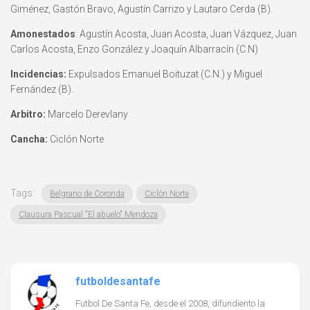
Giménez, Gastón Bravo, Agustín Carrizo y Lautaro Cerda (B).
Amonestados
: Agustín Acosta, Juan Acosta, Juan Vázquez, Juan
Carlos Acosta, Enzo González y Joaquín Albarracín (C.N)
Incidencias:
Expulsados Emanuel Boituzat (C.N.) y Miguel
Fernández (B).
Arbitro:
Marcelo Derevlany
Cancha:
Ciclón Norte
Tags:
Belgrano de Coronda
Ciclón Norte
Clausura Pascual "El abuelo" Mendoza
futboldesantafe
Futbol De Santa Fe, desde el 2008, difundiento la