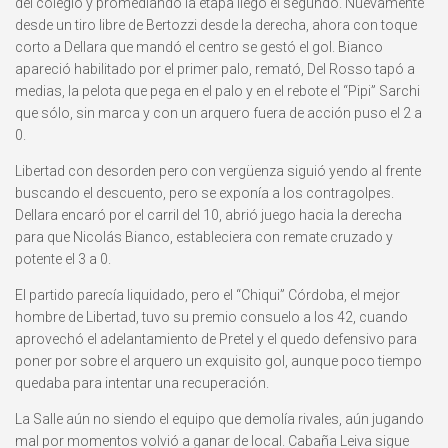
del colegio y promediando la etapa llegó el segundo. Nuevamente
desde un tiro libre de Bertozzi desde la derecha, ahora con toque
corto a Dellara que mandó el centro se gestó el gol. Bianco
apareció habilitado por el primer palo, remató, Del Rosso tapó a
medias, la pelota que pega en el palo y en el rebote el “Pipi” Sarchi
que sólo, sin marca y con un arquero fuera de acción puso el 2 a
0.
Libertad con desorden pero con vergüenza siguió yendo al frente
buscando el descuento, pero se exponía a los contragolpes.
Dellara encaró por el carril del 10, abrió juego hacia la derecha
para que Nicolás Bianco, estableciera con remate cruzado y
potente el 3 a 0.
El partido parecía liquidado, pero el “Chiqui” Córdoba, el mejor
hombre de Libertad, tuvo su premio consuelo a los 42, cuando
aprovechó el adelantamiento de Pretel y el quedo defensivo para
poner por sobre el arquero un exquisito gol, aunque poco tiempo
quedaba para intentar una recuperación.
La Salle aún no siendo el equipo que demolía rivales, aún jugando
mal por momentos volvió a ganar de local. Cabaña Leiva sigue