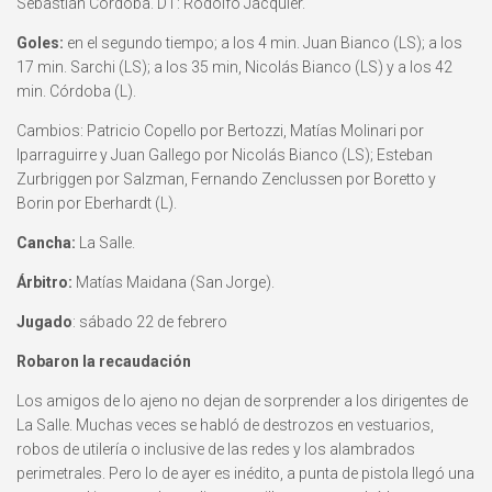
Sebastián Córdoba. DT: Rodolfo Jacquier.
Goles:
en el segundo tiempo; a los 4 min. Juan Bianco (LS); a los
17 min. Sarchi (LS); a los 35 min, Nicolás Bianco (LS) y a los 42
min. Córdoba (L).
Cambios: Patricio Copello por Bertozzi, Matías Molinari por
Iparraguirre y Juan Gallego por Nicolás Bianco (LS); Esteban
Zurbriggen por Salzman, Fernando Zenclussen por Boretto y
Borin por Eberhardt (L).
Cancha:
La Salle.
Árbitro:
Matías Maidana (San Jorge).
Jugado
: sábado 22 de febrero
Robaron la recaudación
Los amigos de lo ajeno no dejan de sorprender a los dirigentes de
La Salle. Muchas veces se habló de destrozos en vestuarios,
robos de utilería o inclusive de las redes y los alambrados
perimetrales. Pero lo de ayer es inédito, a punta de pistola llegó una