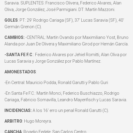
Saravia. SUPLENTES: Francisco Olivera, Federico Alvares, Alan
Oliva, Jorge González, José Parmigiani. DT: Martín Mazzoni.
GOLES
: PT: 29’ Rodrigo Cariaga (SF), 37’ Lucas Saravia (SF), 40’
Germán Grenon (C).
CAMBIOS:
-CENTRAL: Martín Ovando por Maximiliano Yost, Bruno
Alanda por Juan De Olivera y Maximiliano Girod por Hernán García.
-SANTA FE F.C
.: Federico Alvares por Jehiel Romitti, Alan Oliva por
Lucas Saravia y Jorge González por Pablo Martínez.
AMONESTADOS
:
-En Central: Mauricio Podda, Ronald Garutti y Pablo Guri
-En Santa Fe F.C.: Martín Monci, Federico Buschiazzo, Rodrigo
Cariaga, Fabricio Somavilla, Leandro Mayenfisch y Lucas Saravia.
INCIDENCIAS:
A los 16’ erro un penal Ronald Garutti (C).
ARBITRO
: Hugo Moreyra.
CANCHA
: Rogelio Fedele, San Carlos Centro.