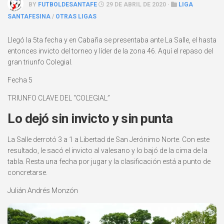
BY
FUTBOLDESANTAFE
29 DE ABRIL DE 2020 ·
LIGA
SANTAFESINA
/
OTRAS LIGAS
Llegó la 5ta fecha y en Cabaña se presentaba ante La Salle, el hasta
entonces invicto del torneo y líder de la zona 46. Aquí el repaso del
gran triunfo Colegial.
Fecha 5
TRIUNFO CLAVE DEL “COLEGIAL”
Lo dejó sin invicto y sin punta
La Salle derrotó 3 a 1 a Libertad de San Jerónimo Norte. Con este
resultado, le sacó el invicto al valesano y lo bajó de la cima de la
tabla. Resta una fecha por jugar y la clasificación está a punto de
concretarse.
Julián Andrés Monzón