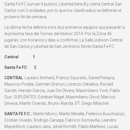
Santa Fe FC suman 9 puntos, Libertad tiene 8 y cierra Central San
Carlos con 2 unidades, por lo que los clasificados se definirán el
próximo fin de semana.
La última fecha definirá a los dos primeros equipos que pasarán a
la próxima fase del Torneo del Interior 2014. Por la Zona 46
jugarán, con horarios y días a confirmar, La Salle Jobson-Central
de San Carlos y Libertad de San Jerónimo Norte-Santa Fe FC.
Central 1
Santa Fe FC 2
CENTRAL
: Lautaro Amherd, Franco Saucedo, Daniel Pereyra,
Mauricio Podda, Germán Grenon, Lorenzo Ceballos, Ronald
Garutti, Hernán García, Juan De Olivera, Maximiliano Yost, Pablo
Guri. SUPLENTES: Esteban Nagel, Maximiliano Girod, Marcos
Devesa, Martín Ovando, Bruno Alanda. DT: Diego Milacher.
SANTA FE F.C.:
Martín Monci, Martín Minella, Federico Buschiazzo,
Cristian Oviedo, Rodrigo Cariaga, Fabricio Somavilla, Leandro
Mayenfisch, Lautaro Jara, Jehiel Romitti, Pablo Martínez, Lucas