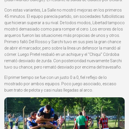
Con estas variantes, La Salle no mostró mejoras en los primeros
45 minutos. El equipo parecía partido, sin sociedades futbolísticas
que hicieran superar a su rival. De todos modos, Libertad tampoco
mostró demasiado como para romper el cero. Los errores de los
arqueros fueron las situaciones más propicias de unos y otros.
Primero falló Del Rosso y Sarchi tuvo en sus pies la gran chance
de abrir el marcador, pero sobre la línea un defensor la mandó al
córner. Luego Pretel resbaló en un achique y el “Chiqui” Córdoba
remató desviado de zurda. Con posterioridad nuevamente Sarchi
tuvo su chance, pero remató desviado por encima del travesaño.
El primer tiempo se fue con un justo 0 a 0, fiel reflejo de lo
mostrado por ambos equipos. Poco juego asociado, escaso
buen trato de pelota y casi nulas llegadas al arco.