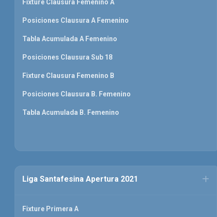
Fixture Clausura Femenino A
Posiciones Clausura A Femenino
Tabla Acumulada A Femenino
Posiciones Clausura Sub 18
Fixture Clausura Femenino B
Posiciones Clausura B. Femenino
Tabla Acumulada B. Femenino
Liga Santafesina Apertura 2021
Fixture Primera A