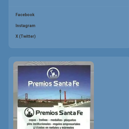
Facebook
Instagram
X (Twitter)