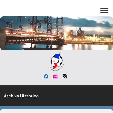
Skip
to
content
Archivo Histórico