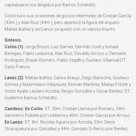
capitalizaron los dirigidos por Barros Schelotto.
Colón tuvo sus ocasiones de gol por intermedio de Cristian García
(43m.) y Alan Ruiz (44m.), pero apareció la figura del arquero
Matías Ibáñez y así Lanús se quedó con un valioso triunfo.
Síntesis.
Colón (1):
Jorge Broun; Luis Garnier, Germán Conti y Ismael
Benegas; Pablo Ledesma, Alan Ruiz, Osvaldo Arroyo y Clemente
Rodríguez; Braian Romero, Pablo Vegetti y Gustavo Villarruel.DT:
Darío Franco
Lanús (2):
Matías Ibáñez; Carlos Araujo, Diego Barisone, Gustavo
Gómez y Maximiliano Velázquez; Román Martínez, Matías Fritzler y
Víctor Ayala; Lautaro Acosta, Sergio González y Oscar Benítez. DT:
Guillermo Barros Schelotto
Cambios: En Colón
: ST: 30m. Cristian Llama por Romero, 34m.
Gerónimo Poblete por Ledesma y 40m. Cristian García por Arroyo.
En Lanús:
ST: 8m. Nicolás Aguirre por Acosta, 33m. Denis
Stracqualursi por González y 44m. Gonzalo Di Renzo por Benítez.