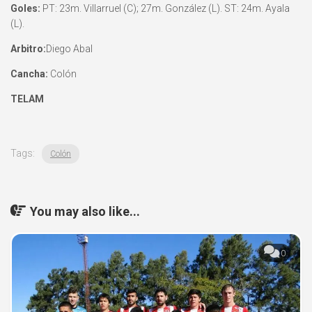
Goles:
PT: 23m. Villarruel (C); 27m. González (L). ST: 24m. Ayala
(L).
Arbitro:
Diego Abal
Cancha:
Colón
TELAM
Tags:
Colón
You may also like...
0