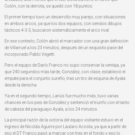
Colón, con la derrota, se quedó con 18 puntos.
El primer tiempo tuvo un desarrollo muy parejo, con situaciones
en ambos arcos, ya que los dos equipos, con sendos dibujos
tácticos 4-3-3, buscaron sistemáticamente el arco rival.
En ese contexto, Colón abrió el marcador con una gran definición
de Villarruel a los 23 minutos, después de un exquisito pase del
incorporado Pablo Vegetti.
Pero el equipo de Darío Franco no supo conservar la ventaja, ya
que 240 segundos más tarde, González, con clase, estableció el
empate para el conjunto sureño, tras un tiro de esquina de Ayala
desde la derecha.
Ya en el segundo tiempo, Lanús fue mucho más, tuvo varias
chances en los pies de González y sentenció el triunfo con el tanto
de cabeza del paraguayo Ayala, a los 24 minutos.
La principal razón de la victoria del equipo visitante estuvo en el
ingreso de Nicolás Aguirre por Lautaro Acosta, ya que a partir de
eso el DT Franco pasó a marcar con tres en el fondo y eso lo