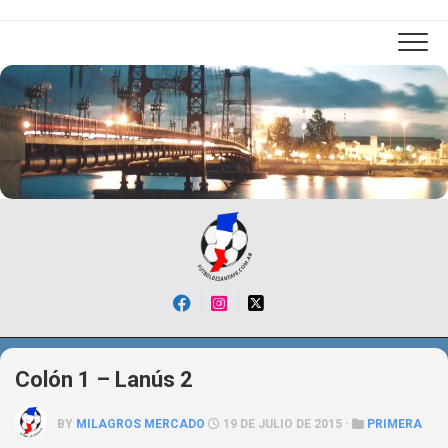
Skip
to
content
Colón 1 – Lanús 2
BY
MILAGROS MERCADO
19 DE JULIO DE 2015 ·
PRIMERA