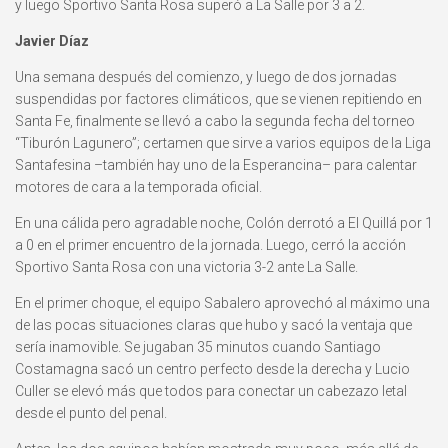
y luego Sportivo Santa Rosa superó a La Salle por 3 a 2.
Javier Díaz
Una semana después del comienzo, y luego de dos jornadas
suspendidas por factores climáticos, que se vienen repitiendo en
Santa Fe, finalmente se llevó a cabo la segunda fecha del torneo
“Tiburón Lagunero”; certamen que sirve a varios equipos de la Liga
Santafesina –también hay uno de la Esperancina– para calentar
motores de cara a la temporada oficial.
En una cálida pero agradable noche, Colón derrotó a El Quillá por 1
a 0 en el primer encuentro de la jornada. Luego, cerró la acción
Sportivo Santa Rosa con una victoria 3-2 ante La Salle.
En el primer choque, el equipo Sabalero aprovechó al máximo una
de las pocas situaciones claras que hubo y sacó la ventaja que
sería inamovible. Se jugaban 35 minutos cuando Santiago
Costamagna sacó un centro perfecto desde la derecha y Lucio
Culler se elevó más que todos para conectar un cabezazo letal
desde el punto del penal.