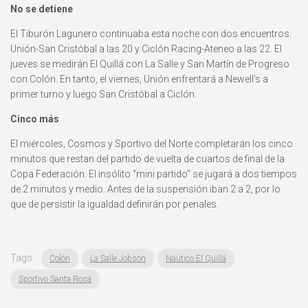
No se detiene
El Tiburón Lagunero continuaba esta noche con dos encuentros:
Unión-San Cristóbal a las 20 y Ciclón Racing-Ateneo a las 22. El
jueves se medirán El Quillá con La Salle y San Martín de Progreso
con Colón. En tanto, el viernes, Unión enfrentará a Newell’s a
primer turno y luego San Cristóbal a Ciclón.
Cinco más
El miércoles, Cosmos y Sportivo del Norte completarán los cinco
minutos que restan del partido de vuelta de cuartos de final de la
Copa Federación. El insólito “mini partido” se jugará a dos tiempos
de 2 minutos y medio. Antes de la suspensión iban 2 a 2, por lo
que de persistir la igualdad definirán por penales.
Tags:
Colón
La Salle Jobson
Náutico El Quillá
Sportivo Santa Rosa