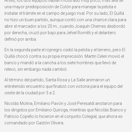
Antes, los dos equipos habían mostrado muy poco, más allá de
una mayor predisposición de Colón para manejar la pelota e
instalar el trámite en el campo de juego rival. Por su lado, El Quillá
no hizo un buen partido, aunque contó con una chance clara para
abrir el marcador a los 20 m., cuando Joaquín Chemes desbordó
por derecha, cruzó por bajo para Jehiel Romitti y el delantero
definió por arriba.
En la segunda parte el rojinegro cedió la pelota y el terreno, pero El
Quillá chocó contra su propia imprecisión. Martín Celeri movió el
banco y mandó a la cancha a los siete hombres que llevó de
relevo, sin embargo nada cambió.
Al término del partido, Santa Rosa y La Salle animaron un
entretenido encuentro que finalizó con victoria para el equipo del
oeste de la ciudad por 3 a 2.
Nicolás Molina, Emiliano Pavón y José Peresaldi anotaron para
los dirigidos por Emiliano Quiroga, mientras que Nicolás Bianco y
Patricio Copello lo hicieron en el conjunto Colegial, que ahora es
comandado por Gastón Olivera.