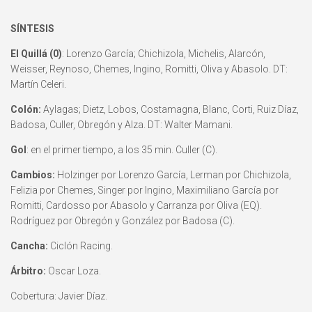
SÍNTESIS
El Quillá (0)
: Lorenzo García; Chichizola, Michelis, Alarcón,
Weisser, Reynoso, Chemes, Ingino, Romitti, Oliva y Abasolo. DT:
Martín Celeri.
Colón:
Aylagas; Dietz, Lobos, Costamagna, Blanc, Corti, Ruiz Díaz,
Badosa, Culler, Obregón y Alza. DT: Walter Mamani.
Gol
: en el primer tiempo, a los 35 min. Culler (C).
Cambios:
Holzinger por Lorenzo García, Lerman por Chichizola,
Felizia por Chemes, Singer por Ingino, Maximiliano García por
Romitti, Cardosso por Abasolo y Carranza por Oliva (EQ).
Rodríguez por Obregón y González por Badosa (C).
Cancha:
Ciclón Racing.
Árbitro:
Oscar Loza.
Cobertura: Javier Díaz.