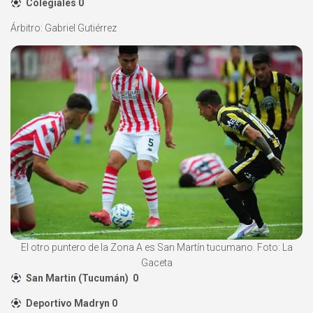
Colegiales 0
Árbitro: Gabriel Gutiérrez
El otro puntero de la Zona A es San Martín tucumano. Foto: La
Gaceta
San Martin (Tucumán) 0
Deportivo Madryn 0