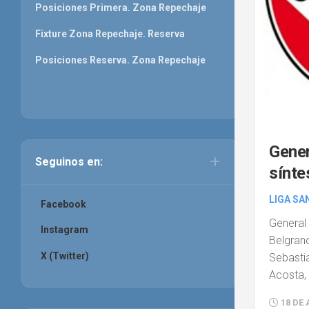
Posiciones Primera. Zona Repechaje
Fixture Zona Repechaje. Reserva
Posiciones Reserva. Zona Repechaje
Gener
Seguinos en:
sínte
LIGA SA
Facebook
Gene
Instagram
Belgrano
X (Twitter)
Sebastiá
Acosta, 
18 DE 