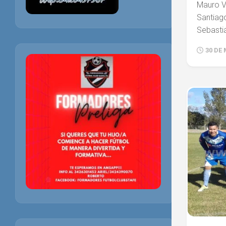
Mauro V
Santiago
Sebastiá
30 DE 