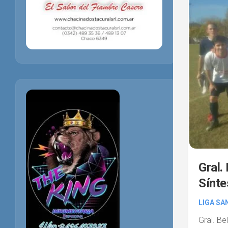
Gral.
Sínte
LIGA SA
Gral. B