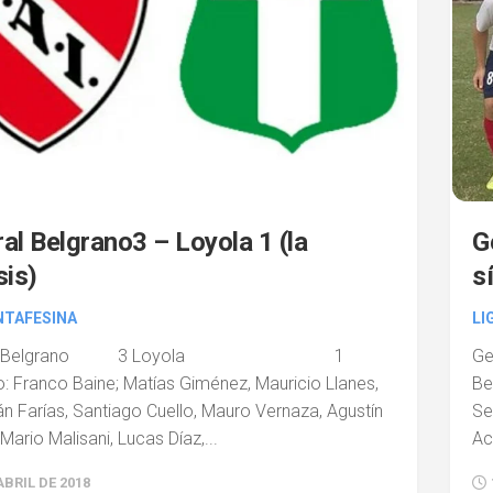
G
al Belgrano3 – Loyola 1 (la
s
sis)
LI
NTAFESINA
G
ral Belgrano 3 Loyola 1
Be
: Franco Baine; Matías Giménez, Mauricio Llanes,
Se
n Farías, Santiago Cuello, Mauro Vernaza, Agustín
Ac
Mario Malisani, Lucas Díaz,...
ABRIL DE 2018