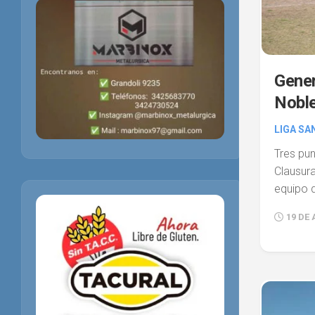
Gener
Nobl
LIGA SA
Tres pun
Clausur
equipo d
19 DE