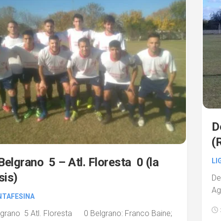
D
(
 Belgrano 5 – Atl. Floresta 0 (la
LI
sis)
De
Ag
NTAFESINA
elgrano 5 Atl. Floresta 0 Belgrano: Franco Baine;