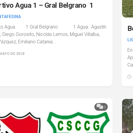
tivo Agua 1 – Gral Belgrano 1
NTAFESINA
ivo Agua 1 Gral Belgrano 1 Agua: Agustín
B
; Diego Gorosito, Nicolás Lemos, Miguel Villalba,
LI
ázquez, Emiliano Catania...
En
MAYO DE 2018
Ap
Ca
0