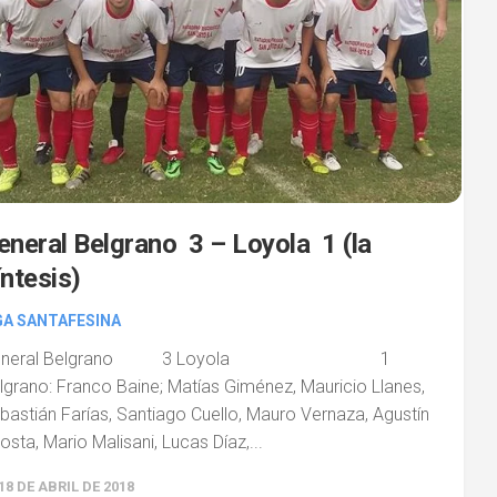
eneral Belgrano 3 – Loyola 1 (la
íntesis)
GA SANTAFESINA
eneral Belgrano 3 Loyola 1
lgrano: Franco Baine; Matías Giménez, Mauricio Llanes,
bastián Farías, Santiago Cuello, Mauro Vernaza, Agustín
osta, Mario Malisani, Lucas Díaz,...
18 DE ABRIL DE 2018