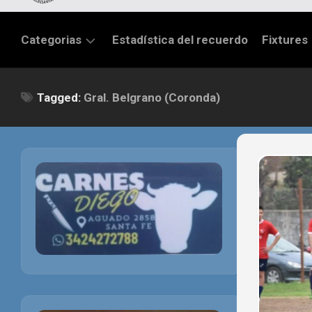
Categorias
Estadística del recuerdo
Fixtures
LIGA
Tagged:
Gral. Belgrano (Coronda)
SANTAFESINA
OTRAS
LIGAS
TORNEO
FEDERAL
NACIONAL
B
PRIMERA
FÚTBOL
INTERNACIONAL