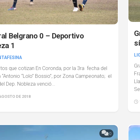
G
al Belgrano 0 – Deportivo
s
eza 1
LI
NTAFESINA
Gr
tos que cotizan En Coronda, por la 3ra fecha del
Fr
a “Antonio “Lolo” Bossio”, por Zona Campeonato; el
Ll
el Dep. Nobleza venció...
Se
 AGOSTO DE 2018
0