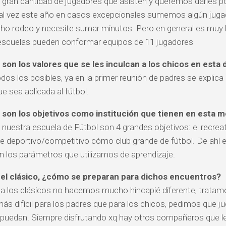
a gran cantidad de jugadores que asisten y queremos darles p
al vez este año en casos excepcionales sumemos algún jugad
o rodeo y necesite sumar minutos. Pero en general es muy b
 escuelas pueden conformar equipos de 11 jugadores
son los valores que se les inculcan a los chicos en esta d
odos los posibles, ya en la primer reunión de padres se explica 
e sea aplicada al fútbol.
 son los objetivos como institución que tienen en esta 
 nuestra escuela de Fútbol son 4 grandes objetivos: el recreati
 deportivo/competitivo cómo club grande de fútbol. De ahí 
 los parámetros que utilizamos de aprendizaje.
 el clásico, ¿cómo se preparan para dichos encuentros?
a los clásicos no hacemos mucho hincapié diferente, tratam
ás difícil para los padres que para los chicos, pedimos que ju
puedan. Siempre disfrutando xq hay otros compañeros que le