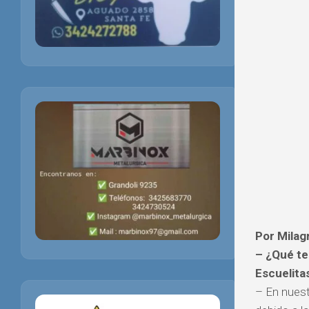
Por Mila
– ¿Qué te
Escuelita
– En nuest