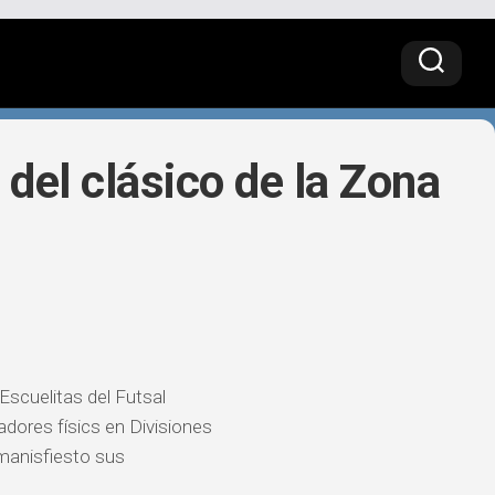
 del clásico de la Zona
 Escuelitas del Futsal
radores físics en Divisiones
 manisfiesto sus