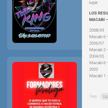
lugar.
LOS RESU
MACABI –
2008/09
Macabi 6 –
2006/07
Macabi 2 –
2004/05
Macabi 6 –
2003
Macabi 1 –
Tags:
Fut