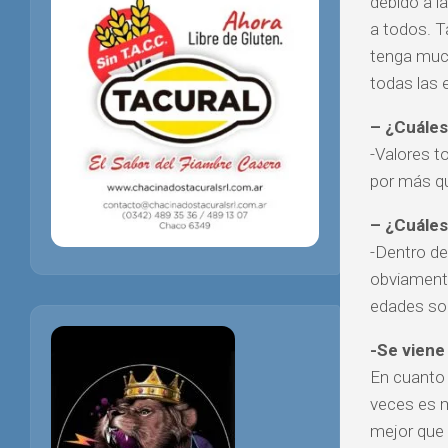
debido a l
a todos. T
tenga much
todas las
– ¿Cuáles 
-Valores t
por más qu
– ¿Cuáles
-Dentro de
obviamente
edades son
-Se viene
En cuanto 
veces es m
mejor que 