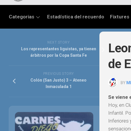
Categorias
Estadística del recuerdo
Fixtures
LIGA
SANTAFESINA
NEXT STORY
Leon
Los representantes liguistas, ya tienen
OTRAS
árbitros por la Copa Santa Fe
de E
LIGAS
TORNEO
PREVIOUS STORY
FEDERAL
Colón (San Justo) 3 – Ateneo
BY
M
Inmaculada 1
NACIONAL
B
Se viene e
Hoy, en Clu
PRIMERA
Infantil. 
FÚTBOL
Inferiores
INTERNACIONAL
sensacione