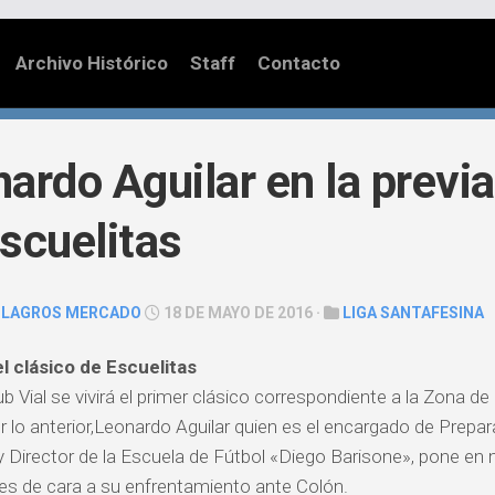
Archivo Histórico
Staff
Contacto
ardo Aguilar en la previa
scuelitas
ILAGROS MERCADO
18 DE MAYO DE 2016 ·
LIGA SANTAFESINA
l clásico de Escuelitas
b Vial se vivirá el primer clásico correspondiente a la Zona de
Por lo anterior,Leonardo Aguilar quien es el encargado de Prepa
 y Director de la Escuela de Fútbol «Diego Barisone», pone en
s de cara a su enfrentamiento ante Colón.