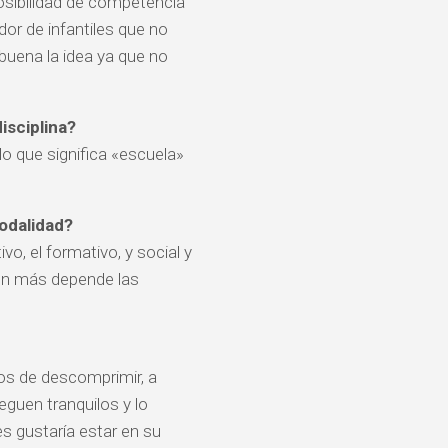
osibilidad de competencia
or de infantiles que no
uena la idea ya que no
isciplina?
lo que significa «escuela»
modalidad?
vo, el formativo, y social y
en más depende las
os de descomprimir, a
eguen tranquilos y lo
s gustaría estar en su