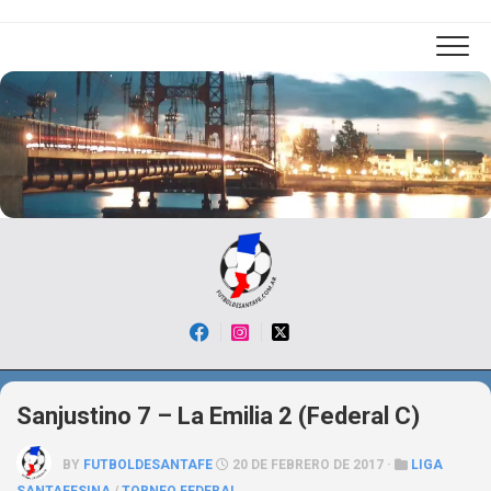
Skip
to
content
Sanjustino 7 – La Emilia 2 (Federal C)
BY
FUTBOLDESANTAFE
20 DE FEBRERO DE 2017 ·
LIGA