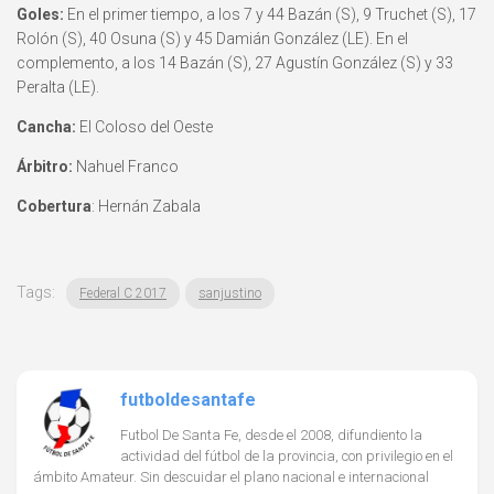
Goles:
En el primer tiempo, a los 7 y 44 Bazán (S), 9 Truchet (S), 17
Rolón (S), 40 Osuna (S) y 45 Damián González (LE). En el
complemento, a los 14 Bazán (S), 27 Agustín González (S) y 33
Peralta (LE).
Cancha:
El Coloso del Oeste
Árbitro:
Nahuel Franco
Cobertura
: Hernán Zabala
Tags:
Federal C 2017
sanjustino
futboldesantafe
Futbol De Santa Fe, desde el 2008, difundiento la
actividad del fútbol de la provincia, con privilegio en el
ámbito Amateur. Sin descuidar el plano nacional e internacional