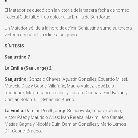
El Matador se quedó con la victoria de la tercera fecha del torneo
Federal C de fútbol tras golear a La Emilia de San Jorge
Un Matador sólido a la hora de definir, Sanjustino suma su tercera
victoria consecutiva y lidera su grupo.
SÍNTESIS
Sanjustino 7
La Emilia (San Jorge) 2
Sanjustino:
Gonzalo Cháves; Agustín González, Eduardo Milesi,
Marcelo Díaz y Gabriel Villafañe; Mauro Váldez, José Luis
Rodríguez, Maximiliano Truchet y Lautaro Osuna; Jehiel Bazán y
Cristian Rolón. DT: Sebastián Bueno.
La Emilia:
Damián Peretti; Jorge Sniadowski, Lucas Robledo,
Víctor Páez y Mauricio Arias; Iván Peralta, Maximiliano Canale,
Matías Gagna y Nicolás Duin; Damián González y Mario Lemos.
DT: Gabriel Bracco.