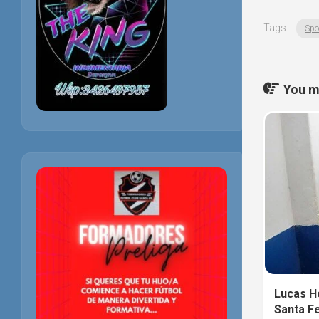
Tags:
Spo
You ma
Lucas H
Santa F