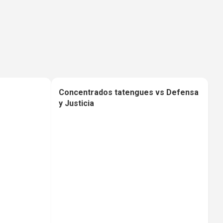
Concentrados tatengues vs Defensa
0
0
y Justicia