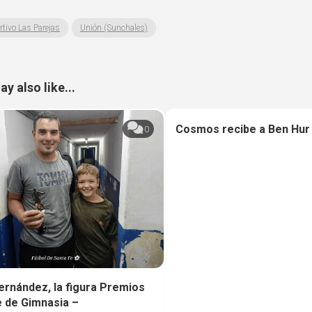
rtivo Las Parejas
Unión (Sunchales)
y also like...
Cosmos recibe a Ben Hur
0
ernández, la figura Premios
e de Gimnasia –