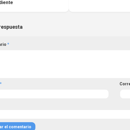
diente
respuesta
ario
*
*
Corr