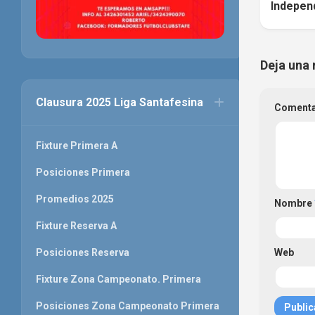
Indepen
Deja una 
Clausura 2025 Liga Santafesina
Coment
Fixture Primera A
Posiciones Primera
Promedios 2025
Nombre
Fixture Reserva A
Web
Posiciones Reserva
Fixture Zona Campeonato. Primera
Posiciones Zona Campeonato Primera