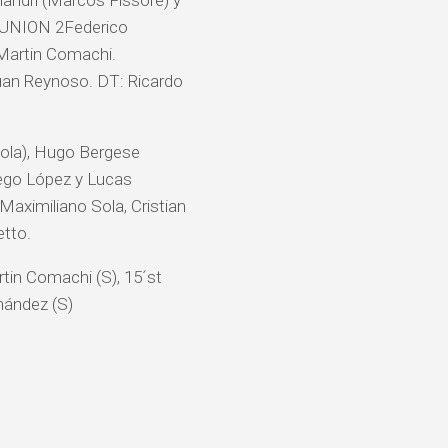
landri (Marcos Fissore) y
C UNION 2Federico
 Martin Comachi.
Juan Reynoso. DT: Ricardo
Sola), Hugo Bergese
iego López y Lucas
Maximiliano Sola, Cristian
etto.
rtin Comachi (S), 15´st
rnández (S)