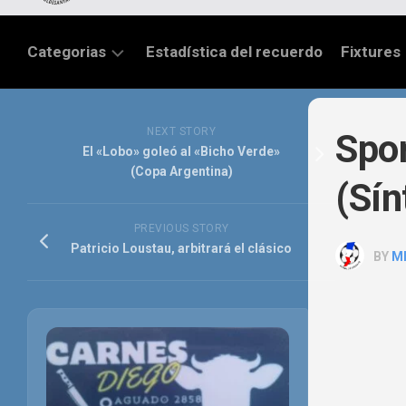
Categorias
Estadística del recuerdo
Fixtures
LIGA
SANTAFESINA
NEXT STORY
Spor
El «Lobo» goleó al «Bicho Verde»
OTRAS
(Copa Argentina)
(Sín
LIGAS
TORNEO
PREVIOUS STORY
FEDERAL
Patricio Loustau, arbitrará el clásico
BY
M
NACIONAL
B
PRIMERA
FÚTBOL
INTERNACIONAL