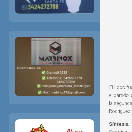
El Lobo fu
el partido;
la segunda
Rodríguez 
Síntesis.