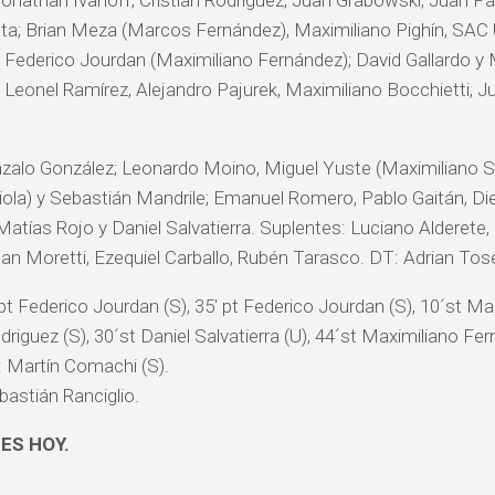
Jonathan Ivanoff; Cristian Rodríguez, Juan Grabowski, Juan Pa
ta; Brian Meza (Marcos Fernández), Maximiliano Pighín, SA
 y Federico Jourdan (Maximiliano Fernández); David Gallardo y
 Leonel Ramírez, Alejandro Pajurek, Maximiliano Bocchietti, 
zalo González; Leonardo Moino, Miguel Yuste (Maximiliano 
riola) y Sebastián Mandrile; Emanuel Romero, Pablo Gaitán, D
atías Rojo y Daniel Salvatierra. Suplentes: Luciano Alderete, 
an Moretti, Ezequiel Carballo, Rubén Tarasco. DT: Adrian Tos
 pt Federico Jourdan (S), 35′ pt Federico Jourdan (S), 10´st Ma
driguez (S), 30´st Daniel Salvatierra (U), 44´st Maximiliano Fe
 Martín Comachi (S).
bastián Ranciglio.
ES HOY.