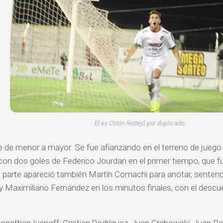
El ex Colón festejó por duplicado.
e de menor a mayor. Se fue afianzando en el terreno de juego
 con dos goles de Federico Jourdan en el primer tiempo, que fue
 parte apareció también Martín Comachi para anotar, sentencia
y Maximiliano Fernández en los minutos finales, con el descue