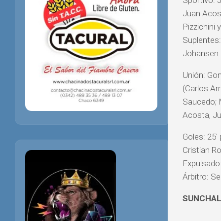
Sportivo: 
Juan Acos
Pizzichini
Suplentes:
Johansen.
Unión: Gon
(Carlos Ar
Saucedo; M
Acosta, Ju
Goles: 25′
Cristian Ro
Expulsado:
Árbitro: Se
SUNCHAL