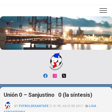
Skip
to
content
Unión 0 – Sanjustino 0 (la síntesis)
BY
FUTBOLDESANTAFE
31 DE JULIO DE 2017 ·
LIGA