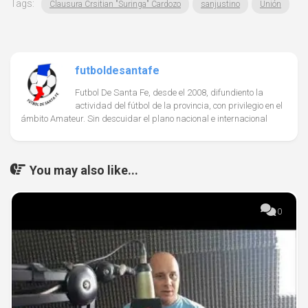
Tags:
Clausura Crsitian "Suringa" Cardozo
sanjustino
Unión
futboldesantafe
Futbol De Santa Fe, desde el 2008, difundiento la
actividad del fútbol de la provincia, con privilegio en el
ámbito Amateur. Sin descuidar el plano nacional e internacional
You may also like...
0