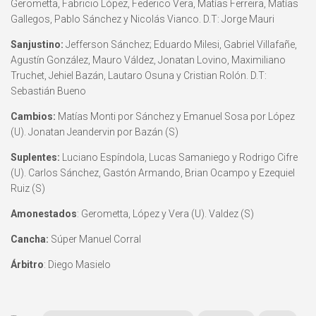
Gerometta, Fabricio López, Federico Vera, Matías Ferreira, Matías
Gallegos, Pablo Sánchez y Nicolás Vianco. D.T: Jorge Mauri
Sanjustino:
Jefferson Sánchez; Eduardo Milesi, Gabriel Villafañe,
Agustín González, Mauro Váldez, Jonatan Lovino, Maximiliano
Truchet, Jehiel Bazán, Lautaro Osuna y Cristian Rolón. D.T:
Sebastián Bueno
Cambios:
Matías Monti por Sánchez y Emanuel Sosa por López
(U). Jonatan Jeandervin por Bazán (S)
Suplentes:
Luciano Espíndola, Lucas Samaniego y Rodrigo Cifre
(U). Carlos Sánchez, Gastón Armando, Brian Ocampo y Ezequiel
Ruiz (S)
Amonestados
: Gerometta, López y Vera (U). Valdez (S)
Cancha:
Súper Manuel Corral
Árbitro
: Diego Masielo