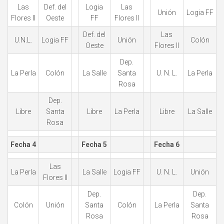
Las
Def. del
Logia
Las
Unión
Logia FF
Flores II
Oeste
FF
Flores II
Def. del
Las
U.N.L.
Logia FF
Unión
Colón
Oeste
Flores II
Dep.
La Perla
Colón
La Salle
Santa
U. N. L.
La Perla
Rosa
Dep.
Libre
Santa
Libre
La Perla
Libre
La Salle
Rosa
Fecha 4
Fecha 5
Fecha 6
Las
La Perla
La Salle
Logia FF
U. N. L.
Unión
Flores II
Dep.
Dep.
Colón
Unión
Santa
Colón
La Perla
Santa
Rosa
Rosa