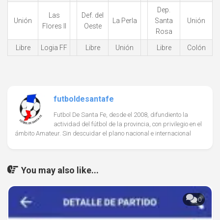
Dep.
Las
Def. del
Unión
La Perla
Santa
Unión
Flores II
Oeste
Rosa
Libre
Logia FF
Libre
Unión
Libre
Colón
futboldesantafe
Futbol De Santa Fe, desde el 2008, difundiento la
actividad del fútbol de la provincia, con privilegio en el
ámbito Amateur. Sin descuidar el plano nacional e internacional
You may also like...
0