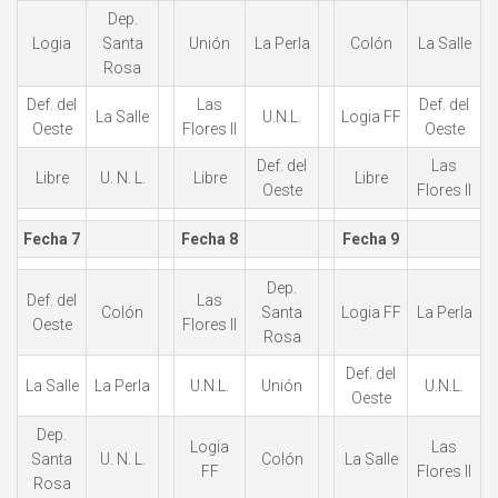
Dep.
Logia
Santa
Unión
La Perla
Colón
La Salle
Rosa
Def. del
Las
Def. del
La Salle
U.N.L.
Logia FF
Oeste
Flores II
Oeste
Def. del
Las
Libre
U. N. L.
Libre
Libre
Oeste
Flores II
Fecha 7
Fecha 8
Fecha 9
Dep.
Def. del
Las
Colón
Santa
Logia FF
La Perla
Oeste
Flores II
Rosa
Def. del
La Salle
La Perla
U.N.L.
Unión
U.N.L.
Oeste
Dep.
Logia
Las
Santa
U. N. L.
Colón
La Salle
FF
Flores II
Rosa