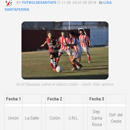
BY
FUTBOLDESANTAFE
11 DE JULIO DE 2018 ·
LIGA
SANTAFESINA
En el Clausura, vuelve el clásico Colón – Unión. Foto: archivo
Fecha 1
Fecha 2
Fecha 3
Dep.
Def. del
Unión
La Salle
Colón
U.N.L.
Santa
Oeste
Rosa