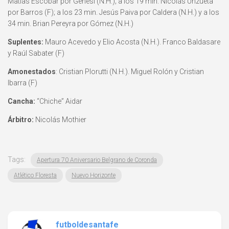
Matías Escobar por Genesi (N.H.); a los 19 min. Nicolás Unzueta
por Barros (F); a los 23 min. Jesús Paiva por Caldera (N.H.) y a los
34 min. Brian Pereyra por Gómez (N.H.)
Suplentes:
Mauro Acevedo y Elio Acosta (N.H.). Franco Baldasare
y Raúl Sabater (F)
Amonestados
: Cristian Plorutti (N.H.). Miguel Rolón y Cristian
Ibarra (F)
Cancha:
“Chiche” Aidar
Árbitro:
Nicolás Mothier
Tags:
Apertura 70 Aniversario Belgrano de Coronda
Atlético Floresta
Nuevo Horizonte
futboldesantafe