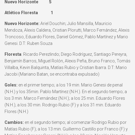
Nuevo Horizonte 5
Atlético Floresta 1
Nuevo Horizonte:
Ariel Douchin; Julio Mansilla, Mauricio
Mendoza, Alexis Caldera, Cristian Plorutti, Marco Fernández, Alexis
Troncoso, Eduardo Flores, Daniel Gómez, Pablo Martínez y Mario
Genesi. D.T: Ruben Souza
Floresta
: Ricardo Perezlindo; Diego Rodríguez, Santiago Pereyra,
Benjamín Barros, Miguel Rolón, Alexis Peña, Bruno Franco, Tomás
Villalba, Kevin Balquinta, Matías Rubio y Cristian Ibarra. D.T: Mario
Jacobi (Mariano Batan, se encontraba expulsado)
Goles:
en el primer tiempo; a los 19 min. Mario Genesi de penal
(N.H.) y los 35min. Pablo Martínez (N.H.). En el segundo tiempo; a
los 3 min. Marco Fernández (N.H.); a los 25 min. Eduardo Flores
(N.H.); a los 30 min. Rodrigo Rubio (F) y a los 31 min. Eduardo
Flores (N.H.)
Cambios:
en el segundo tiempo; al comenzar Rodrigo Rubio por
Matías Rubio (F); a los 13 min. Guillermo Castillo por Franco (F) y