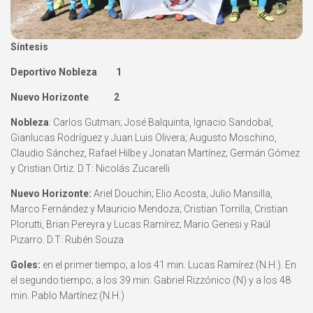
Síntesis
Deportivo Nobleza 1
Nuevo Horizonte 2
Nobleza
: Carlos Gutman; José Balquinta, Ignacio Sandobal,
Gianlucas Rodríguez y Juan Luis Olivera; Augusto Moschino,
Claudio Sánchez, Rafael Hilbe y Jonatan Martínez; Germán Gómez
y Cristian Ortiz. D.T: Nicolás Zucarelli
Nuevo Horizonte:
Ariel Douchin; Elio Acosta, Julio Mansilla,
Marco Fernández y Mauricio Mendoza; Cristian Torrilla, Cristian
Plorutti, Brian Pereyra y Lucas Ramírez; Mario Genesi y Raúl
Pizarro. D.T: Rubén Souza
Goles:
en el primer tiempo; a los 41 min. Lucas Ramírez (N.H.). En
el segundo tiempo; a los 39 min. Gabriel Rizzónico (N) y a los 48
min. Pablo Martínez (N.H.)