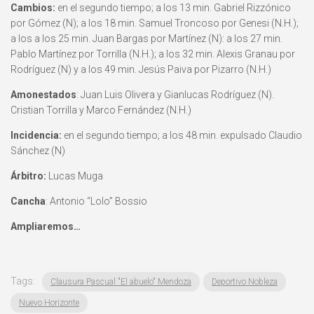
Cambios:
en el segundo tiempo; a los 13 min. Gabriel Rizzónico
por Gómez (N); a los 18 min. Samuel Troncoso por Genesi (N.H.);
a los a los 25 min. Juan Bargas por Martínez (N): a los 27 min.
Pablo Martínez por Torrilla (N.H.); a los 32 min. Alexis Granau por
Rodríguez (N) y a los 49 min. Jesús Paiva por Pizarro (N.H.)
Amonestados
: Juan Luis Olivera y Gianlucas Rodríguez (N).
Cristian Torrilla y Marco Fernández (N.H.)
Incidencia:
en el segundo tiempo; a los 48 min. expulsado Claudio
Sánchez (N)
Árbitro:
Lucas Muga
Cancha
: Antonio “Lolo” Bossio
Ampliaremos…
Tags:
Clausura Pascual "El abuelo" Mendoza
Deportivo Nobleza
Nuevo Horizonte