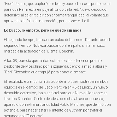
“Fido” Pizarro, que capturó el rebote y puso el pase al punto penal
para que Ramírez la empuje al fondo de la red. Nuevo descuido
defensivo al dejar recibir con enorme tranquilidad, al volante que
aprovechó la falta de marcación, para poner el 1 a 0.
Lo buscó, lo empató, pero se quedó sin nada
El segundo tiempo, fue casi un calco del primero. Durante todo el
segundo tiempo, Nobleza buscando el empate, sin tener éxito,
merced a la actuación de “Diente” Douchin.
A los 39, parecía que tantos esfuerzos iba a tener un premio.
Desborde de Moschino por la izquierda, centro a media altura y
“Bari” Rizzónico que empujó para poner el empate.
El resultado era mucho más acorde a lo que mostraban ambos
equipos en el campo de juego. Pero ya en 48 de juego, un nuevo
descuido defensivo, iba a ser letal para que Nuevo Horizonte se
lleve los 3 puntos. Centro desde la derecha al sector opuesto,
apareció con extraña tranquilidad Pablo Martínez, que definió con
potencia, para hacer estéril el intento de Gutman por evitar el
segundo gol “Turquesa”.