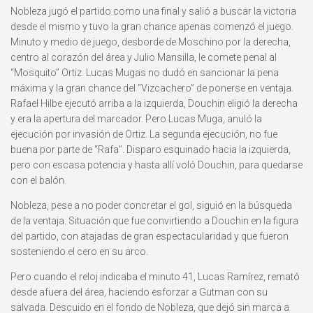
Nobleza jugó el partido como una final y salió a buscar la victoria
desde el mismo y tuvo la gran chance apenas comenzó el juego.
Minuto y medio de juego, desborde de Moschino por la derecha,
centro al corazón del área y Julio Mansilla, le comete penal al
“Mosquito” Ortiz. Lucas Mugas no dudó en sancionar la pena
máxima y la gran chance del “Vizcachero” de ponerse en ventaja.
Rafael Hilbe ejecutó arriba a la izquierda, Douchin eligió la derecha
y era la apertura del marcador. Pero Lucas Muga, anuló la
ejecución por invasión de Ortiz. La segunda ejecución, no fue
buena por parte de “Rafa”. Disparo esquinado hacia la izquierda,
pero con escasa potencia y hasta allí voló Douchin, para quedarse
con el balón.
Nobleza, pese a no poder concretar el gol, siguió en la búsqueda
de la ventaja. Situación que fue convirtiendo a Douchin en la figura
del partido, con atajadas de gran espectacularidad y que fueron
sosteniendo el cero en su arco.
Pero cuando el reloj indicaba el minuto 41, Lucas Ramírez, remató
desde afuera del área, haciendo esforzar a Gutman con su
salvada. Descuido en el fondo de Nobleza, que dejó sin marca a