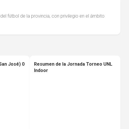
el fútbol de la provincia, con privilegio en el ámbito
San José) 0
Resumen de la Jornada Torneo UNL
0
0
Indoor