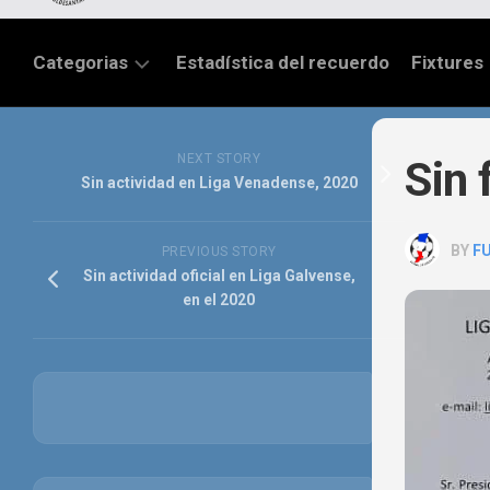
Categorias
Estadística del recuerdo
Fixtures
LIGA
SANTAFESINA
NEXT STORY
Sin 
Sin actividad en Liga Venadense, 2020
OTRAS
LIGAS
BY
F
PREVIOUS STORY
TORNEO
Sin actividad oficial en Liga Galvense,
FEDERAL
en el 2020
NACIONAL
B
PRIMERA
FÚTBOL
INTERNACIONAL