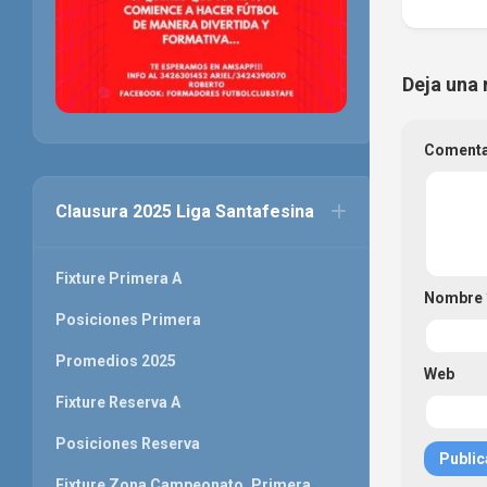
Deja una 
Coment
Clausura 2025 Liga Santafesina
Fixture Primera A
Nombre
Posiciones Primera
Promedios 2025
Web
Fixture Reserva A
Posiciones Reserva
Fixture Zona Campeonato. Primera