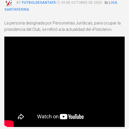
BY
FUTBOLDESANTAFE
29 DE OCTUBRE DE 2020 ·
LIGA
SANTAFESINA
La persona designada por Personerías Jurídicas, para ocupar la
presidencia del Club, se refirió a la actualidad del «Pistolero».