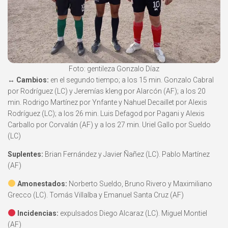
Foto: gentileza Gonzalo Díaz
↔️
Cambios:
en el segundo tiempo; a los 15 min. Gonzalo Cabral
por Rodríguez (LC) y Jeremías kleng por Alarcón (AF); a los 20
min. Rodrigo Martínez por Ynfante y Nahuel Decaillet por Alexis
Rodríguez (LC); a los 26 min. Luis Defagod por Pagani y Alexis
Carballo por Corvalán (AF) y a los 27 min. Uriel Gallo por Sueldo
(LC)
Suplentes:
Brian Fernández y Javier Ñañez (LC). Pablo Martínez
(AF)
Amonestados:
Norberto Sueldo, Bruno Rivero y Maximiliano
Grecco (LC). Tomás Villalba y Emanuel Santa Cruz (AF)
Incidencias:
expulsados Diego Alcaraz (LC). Miguel Montiel
(AF)