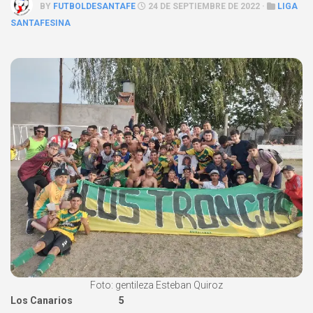
BY
FUTBOLDESANTAFE
24 DE SEPTIEMBRE DE 2022 ·
LIGA
SANTAFESINA
Foto: gentileza Esteban Quiroz
Los Canarios 5