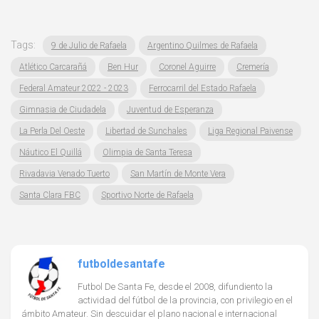
Tags:
9 de Julio de Rafaela
Argentino Quilmes de Rafaela
Atlético Carcarañá
Ben Hur
Coronel Aguirre
Cremería
Federal Amateur 2022 - 2023
Ferrocarril del Estado Rafaela
Gimnasia de Ciudadela
Juventud de Esperanza
La Perla Del Oeste
Libertad de Sunchales
Liga Regional Paivense
Náutico El Quillá
Olimpia de Santa Teresa
Rivadavia Venado Tuerto
San Martín de Monte Vera
Santa Clara FBC
Sportivo Norte de Rafaela
futboldesantafe
Futbol De Santa Fe, desde el 2008, difundiento la
actividad del fútbol de la provincia, con privilegio en el
ámbito Amateur. Sin descuidar el plano nacional e internacional