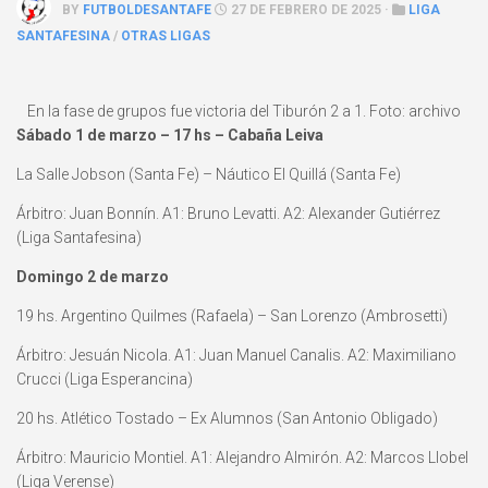
BY
FUTBOLDESANTAFE
27 DE FEBRERO DE 2025 ·
LIGA
SANTAFESINA
/
OTRAS LIGAS
En la fase de grupos fue victoria del Tiburón 2 a 1. Foto: archivo
Sábado 1 de marzo – 17 hs – Cabaña Leiva
La Salle Jobson (Santa Fe) – Náutico El Quillá (Santa Fe)
Árbitro: Juan Bonnín. A1: Bruno Levatti. A2: Alexander Gutiérrez
(Liga Santafesina)
Domingo 2 de marzo
19 hs. Argentino Quilmes (Rafaela) – San Lorenzo (Ambrosetti)
Árbitro: Jesuán Nicola. A1: Juan Manuel Canalis. A2: Maximiliano
Crucci (Liga Esperancina)
20 hs. Atlético Tostado – Ex Alumnos (San Antonio Obligado)
Árbitro: Mauricio Montiel. A1: Alejandro Almirón. A2: Marcos Llobel
(Liga Verense)