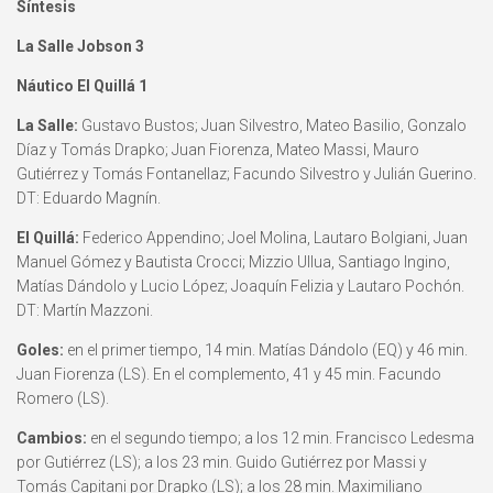
Síntesis
La Salle Jobson 3
Náutico El Quillá 1
La Salle:
Gustavo Bustos; Juan Silvestro, Mateo Basilio, Gonzalo
Díaz y Tomás Drapko; Juan Fiorenza, Mateo Massi, Mauro
Gutiérrez y Tomás Fontanellaz; Facundo Silvestro y Julián Guerino.
DT: Eduardo Magnín.
El Quillá:
Federico Appendino; Joel Molina, Lautaro Bolgiani, Juan
Manuel Gómez y Bautista Crocci; Mizzio Ullua, Santiago Ingino,
Matías Dándolo y Lucio López; Joaquín Felizia y Lautaro Pochón.
DT: Martín Mazzoni.
Goles:
en el primer tiempo, 14 min. Matías Dándolo (EQ) y 46 min.
Juan Fiorenza (LS). En el complemento, 41 y 45 min. Facundo
Romero (LS).
Cambios:
en el segundo tiempo; a los 12 min. Francisco Ledesma
por Gutiérrez (LS); a los 23 min. Guido Gutiérrez por Massi y
Tomás Capitani por Drapko (LS); a los 28 min. Maximiliano