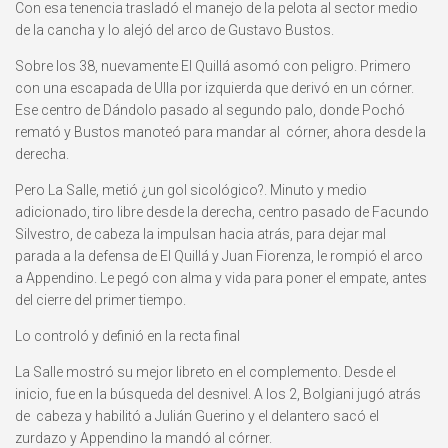
Con esa tenencia trasladó el manejo de la pelota al sector medio
de la cancha y lo alejó del arco de Gustavo Bustos.
Sobre los 38, nuevamente El Quillá asomó con peligro. Primero
con una escapada de Ulla por izquierda que derivó en un córner.
Ese centro de Dándolo pasado al segundo palo, donde Pochó
remató y Bustos manoteó para mandar al córner, ahora desde la
derecha.
Pero La Salle, metió ¿un gol sicológico?. Minuto y medio
adicionado, tiro libre desde la derecha, centro pasado de Facundo
Silvestro, de cabeza la impulsan hacia atrás, para dejar mal
parada a la defensa de El Quillá y Juan Fiorenza, le rompió el arco
a Appendino. Le pegó con alma y vida para poner el empate, antes
del cierre del primer tiempo.
Lo controló y definió en la recta final
La Salle mostró su mejor libreto en el complemento. Desde el
inicio, fue en la búsqueda del desnivel. A los 2, Bolgiani jugó atrás
de cabeza y habilitó a Julián Guerino y el delantero sacó el
zurdazo y Appendino la mandó al córner.