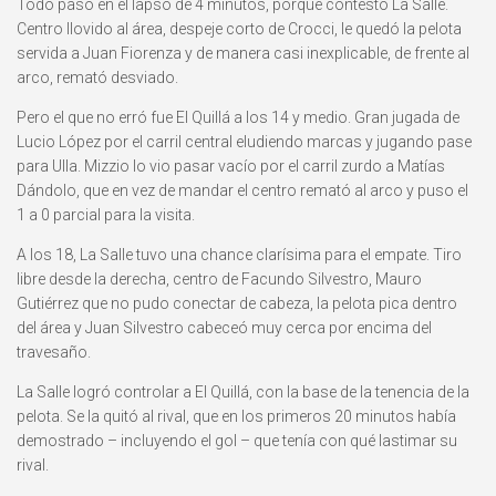
Todo pasó en el lapso de 4 minutos, porque contestó La Salle.
Centro llovido al área, despeje corto de Crocci, le quedó la pelota
servida a Juan Fiorenza y de manera casi inexplicable, de frente al
arco, remató desviado.
Pero el que no erró fue El Quillá a los 14 y medio. Gran jugada de
Lucio López por el carril central eludiendo marcas y jugando pase
para Ulla. Mizzio lo vio pasar vacío por el carril zurdo a Matías
Dándolo, que en vez de mandar el centro remató al arco y puso el
1 a 0 parcial para la visita.
A los 18, La Salle tuvo una chance clarísima para el empate. Tiro
libre desde la derecha, centro de Facundo Silvestro, Mauro
Gutiérrez que no pudo conectar de cabeza, la pelota pica dentro
del área y Juan Silvestro cabeceó muy cerca por encima del
travesaño.
La Salle logró controlar a El Quillá, con la base de la tenencia de la
pelota. Se la quitó al rival, que en los primeros 20 minutos había
demostrado – incluyendo el gol – que tenía con qué lastimar su
rival.