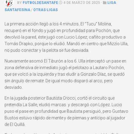
BY
FUTBOLDESANTAFE
4 DE MARZO DE 2025 ·
LIGA
SANTAFESINA
/
OTRAS LIGAS
La primera acción llegó a los 4 minutos. El “Tucu” Molina,
recuperó en el fondo y jugó en profundidad para Pochón, que
devolvió la pared, éste jugó con Lucio López, cañito productivo a
Tomás Drapko, porque lo eludió. Mandó en centro que Mizzio Ulla,
no pudo conectar y la pelota se fue desviada.
Nuevamente asomó El Tiburón a los 6. Ulla interceptó un pase en
zona defensiva de inmediato jugó el pelotazo a Lautaro Pochón,
que se volcó a la izquierda y tras eludir a Gonzalo Díaz, se quedó
sin ángulo de remate. De igual modo disparó al arco, pero
desviado.
En la jugada posterior Bautista Crocci, cortó el circuito que
pretendía La Salle, eludió marcas y descargó con López. Lucio
puso el pase en profundidad que Bautista persiguió, pero Gustavo
Bustos estuvo rápido de mente y de piernas y anticipo al jugador
de El Quillá.