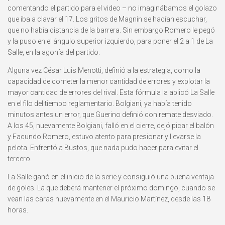
comentando el partido para el video – no imaginábamos el golazo
que iba a clavar el 17. Los gritos de Magnín se hacían escuchar,
que no había distancia de la barrera. Sin embargo Romero le pegó
y la puso en el ángulo superior izquierdo, para poner el 2 a 1 de La
Salle, en la agonía del partido.
Alguna vez César Luis Menotti, definió a la estrategia, como la
capacidad de cometer la menor cantidad de errores y explotar la
mayor cantidad de errores del rival. Esta fórmula la aplicó La Salle
en el filo del tiempo reglamentario. Bolgiani, ya había tenido
minutos antes un error, que Guerino definió con remate desviado.
A los 45, nuevamente Bolgiani, falló en el cierre, dejó picar el balón
y Facundo Romero, estuvo atento para presionar y llevarse la
pelota. Enfrentó a Bustos, que nada pudo hacer para evitar el
tercero.
La Salle ganó en el inicio de la serie y consiguió una buena ventaja
de goles. La que deberá mantener el próximo domingo, cuando se
vean las caras nuevamente en el Mauricio Martínez, desde las 18
horas.