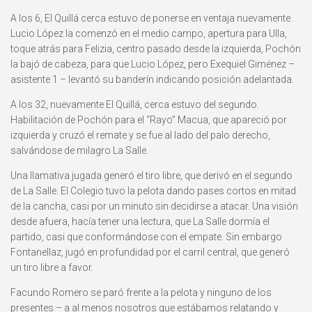
A los 6, El Quillá cerca estuvo de ponerse en ventaja nuevamente.
Lucio López la comenzó en el medio campo, apertura para Ulla,
toque atrás para Felizia, centro pasado desde la izquierda, Pochón
la bajó de cabeza, para que Lucio López, pero Exequiel Giménez –
asistente 1 – levantó su banderín indicando posición adelantada.
A los 32, nuevamente El Quillá, cerca estuvo del segundo.
Habilitación de Pochón para el “Rayo” Macua, que apareció por
izquierda y cruzó el remate y se fue al lado del palo derecho,
salvándose de milagro La Salle.
Una llamativa jugada generó el tiro libre, que derivó en el segundo
de La Salle. El Colegio tuvo la pelota dando pases cortos en mitad
de la cancha, casi por un minuto sin decidirse a atacar. Una visión
desde afuera, hacía tener una lectura, que La Salle dormía el
partido, casi que conformándose con el empate. Sin embargo
Fontanellaz, jugó en profundidad por el carril central, que generó
un tiro libre a favor.
Facundo Romero se paró frente a la pelota y ninguno de los
presentes – a al menos nosotros que estábamos relatando y