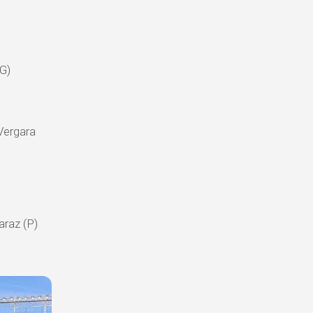
(G)
Vergara
araz (P)