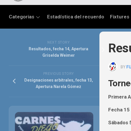
Categorias
Estadística del recuerdo
Fixtures
LIGA
SANTAFESINA
NEXT STORY
Res
Resultados, fecha 14, Apertura
OTRAS
Griselda Weimer
LIGAS
BY
F
TORNEO
PREVIOUS STORY
FEDERAL
Designaciones arbitrales, fecha 13,
Torne
Apertura Narela Gómez
NACIONAL
B
Primera A
PRIMERA
Fecha 15
FÚTBOL
Sábados 5
INTERNACIONAL