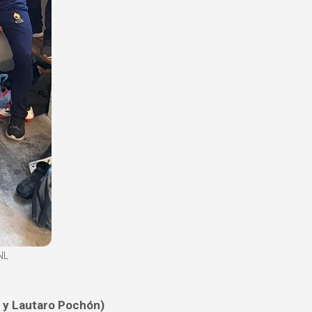
NL
a y Lautaro Pochón)