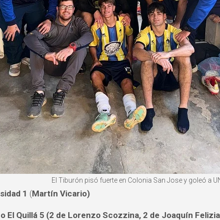
El Tiburón pisó fuerte en Colonia San Jose y goleó a U
sidad 1
(
Martín Vicario)
o El Quillá 5 (2 de Lorenzo Scozzina, 2 de Joaquín Felizi