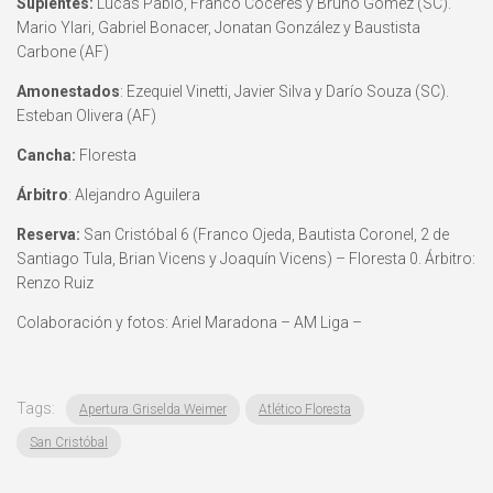
Suplentes:
Lucas Pablo, Franco Cóceres y Bruno Gómez (SC).
Mario Ylari, Gabriel Bonacer, Jonatan González y Baustista
Carbone (AF)
Amonestados
: Ezequiel Vinetti, Javier Silva y Darío Souza (SC).
Esteban Olivera (AF)
Cancha:
Floresta
Árbitro
: Alejandro Aguilera
Reserva:
San Cristóbal 6 (Franco Ojeda, Bautista Coronel, 2 de
Santiago Tula, Brian Vicens y Joaquín Vicens) – Floresta 0. Árbitro:
Renzo Ruiz
Colaboración y fotos: Ariel Maradona – AM Liga –
Tags:
Apertura Griselda Weimer
Atlético Floresta
San Cristóbal