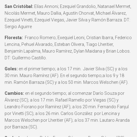
San Cristóbal:
Elías Annoni; Ezequiel Grandolio, Natanael Mermet,
Nicolás Mermet, Mauro Dallia, Agustín Chorvat, Michael Álvarez,
Ezequiel Vinetti, Ezequiel Viegas, Javier Silva y Ramón Barraza. DT:
Sergio Aguirre
Floresta:
Franco Romero; Exequiel Leoni, Cristian Ibarra, Federico
Lencina, Pehuel Alvarado, Esteban Olivera, Tiago Lheritier,
Benjamín Lapalma, Mauro Ramírez, Dylan Maidana y Brian Lobos.
DT: Guillermo Castillo.
Goles:
en el primer tiempo; a los 17 min. Javier Silva (SC) y a los
30 min. Mauro Ramírez (AF). En el segundo tiempo;a los 9 y 18
min. Ramón Barraza (SC) y a los 50 min. Marcos Welschen (AF).
Cambios:
en el segundo tiempo; al comenzar Darío Souza por
Álvarez (SC); a los 17 min. Rafael Ramello por Viegas (SC) y
Leandro Fiorano por Ramírez (AF); a los 20 min. Fernando Fanjul
por Vinetti (SC); a los 26 min. Carlos González por Lencina y
Marcos Welschen por Lheritier (AF); a los 37 min. Lautaro Aranda
por Barraza (SC).