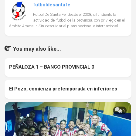
futboldesantafe
Futbol De Santa Fe, desde el 2008, difundiento la
actividad del fútbol de la provincia, con privilegio en el
ámbito Amateur. Sin descuidar el plano nacional e internacional
You may also like...
PEÑALOZA 1 – BANCO PROVINCIAL 0
0
El Pozo, comienza pretemporada en inferiores
0
0