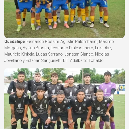
Guadalupe
: Fernando Rossini, Agustín Palombarini, Máximo
Morgans, Ayrton Brussa, Leonardo D’alessandro, Luis Díaz,
Mauricio Kinkela, Lucas Serrano, Jonatan Blanco, Nicolás
Jovellano y Esteban Sanguinetti. DT: Adalberto Tobaldo.