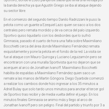
la banda derecha ya que Agustín Griego se iba al ataque dejando
su sector libre.
En el comienzo del segundo tiempo Danilo Radrizzani le puso la
pelota como un guante a Ezequiel Lazo quien se saco a los dos
centrales pero remata mordido y de va cerca del palo izquierdo.
Sportivo quiso liquidarlo con los desbordes que lo sufrió
Gimnasia, pasado el cuarto de hora una falta sobre Maximiliano
Bocchietti cerca del área donde Maximiliano Fernández remata
exquisitamente y pone la pelota en el fondo de la red. La visita se
fue al ataque con Mauro Quiroga y Luciano Leguizamón pero se
encontraron con una muralla Sportivista que no dejaron que se
acerquen al arco de Jonathan Ivanoff. Maximiliano Bocchietti
habilita de espaldas a Maximiliano Fernández quien saco un
remate a las manos de Martin Góngora. Diego Oyarbide comenzó
a realizar los cambios donde hizo ingresar a los 35 minutos a
Adriel Bulay que solo tardo unos minutos para anotar el tercer gol
de Sportivo tras recibir y de media vuelta definir el juego. En los
minutos finales Gimnasia se animo más y llego al arco de
Jonathan Ivanoff pero sin peligro. Final del partido y triunfo por 3 a