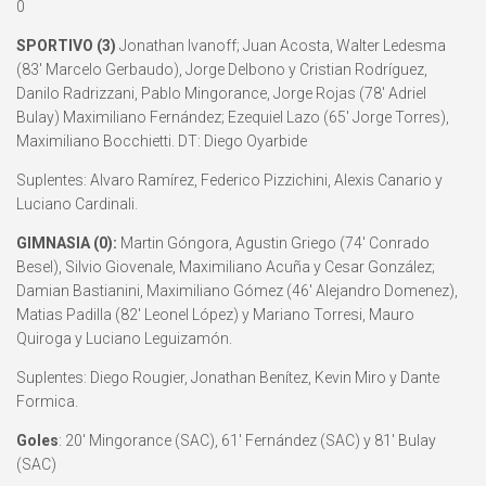
0
SPORTIVO (3)
Jonathan Ivanoff; Juan Acosta, Walter Ledesma
(83′ Marcelo Gerbaudo), Jorge Delbono y Cristian Rodríguez,
Danilo Radrizzani, Pablo Mingorance, Jorge Rojas (78′ Adriel
Bulay) Maximiliano Fernández; Ezequiel Lazo (65′ Jorge Torres),
Maximiliano Bocchietti. DT: Diego Oyarbide
Suplentes: Alvaro Ramírez, Federico Pizzichini, Alexis Canario y
Luciano Cardinali.
GIMNASIA (0):
Martin Góngora, Agustin Griego (74′ Conrado
Besel), Silvio Giovenale, Maximiliano Acuña y Cesar González;
Damian Bastianini, Maximiliano Gómez (46′ Alejandro Domenez),
Matias Padilla (82′ Leonel López) y Mariano Torresi, Mauro
Quiroga y Luciano Leguizamón.
Suplentes: Diego Rougier, Jonathan Benítez, Kevin Miro y Dante
Formica.
Goles
: 20′ Mingorance (SAC), 61′ Fernández (SAC) y 81′ Bulay
(SAC)