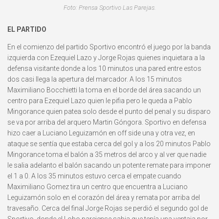
Foto: Prensa Sportivo Las Parejas.
EL PARTIDO
En el comienzo del partido Sportivo encontró el juego por la banda
izquierda con Ezequiel Lazo y Jorge Rojas quienes inquietara a la
defensa visitante donde a los 10 minutos una pared entre estos
dos casi llega la apertura del marcador. A los 15 minutos
Maximiliano Bocchietti la toma en el borde del área sacando un
centro para Ezequiel Lazo quien le pifia pero le queda a Pablo
Mingorance quien patea solo desde el punto del penal y su disparo
se va por arriba del arquero Martin Góngora. Sportivo en defensa
hizo caer a Luciano Leguizamón en off side una y otra vez, en
ataque se sentía que estaba cerca del gol y a los 20 minutos Pablo
Mingorance toma el balón a 35 metros del arco y al ver que nadie
le salia adelanto el balón sacando un potente remate para imponer
el 1 a 0. A los 35 minutos estuvo cerca el empate cuando
Maximiliano Gomez tira un centro que encuentra a Luciano
Leguizamón solo en el corazón del área y remata por arriba del
travesaño. Cerca del final Jorge Rojas se perdió el segundo gol de
Sportivo, donde el Lobo parejense sabia que tenía una ventaja por