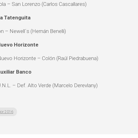
ola – San Lorenzo (Carlos Cascallares)
a Tatenguita
ón – Newell´s (Hernán Benelli)
Nuevo Horizonte
Nuevo Horizonte – Colón (Raúl Piedrabuena)
uxiliar Banco
U.N.L. – Def. Alto Verde (Marcelo Derevlany)
ior 2016