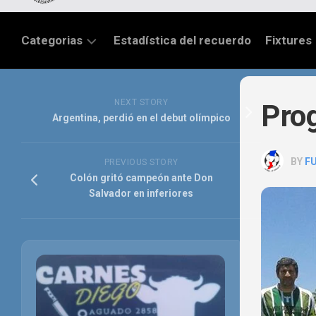
Categorias
Estadística del recuerdo
Fixtures
LIGA
SANTAFESINA
NEXT STORY
Pro
Argentina, perdió en el debut olímpico
OTRAS
LIGAS
BY
F
PREVIOUS STORY
TORNEO
Colón gritó campeón ante Don
FEDERAL
Salvador en inferiores
NACIONAL
B
PRIMERA
FÚTBOL
INTERNACIONAL