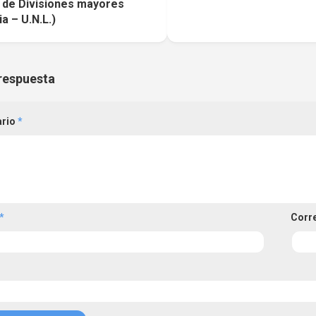
 de Divisiones mayores
a – U.N.L.)
respuesta
ario
*
*
Corr