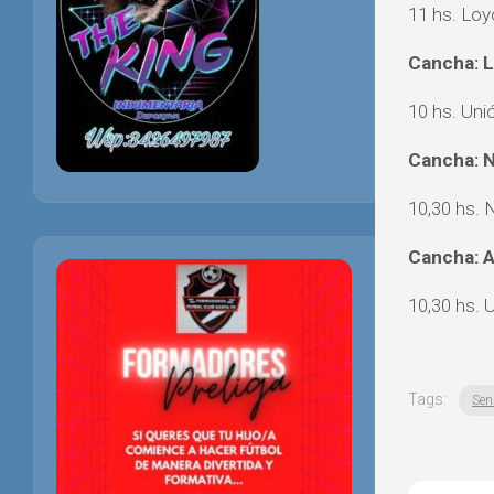
11 hs. Loy
Cancha: L
10 hs. Uni
Cancha: 
10,30 hs. 
Cancha: A
10,30 hs. 
Tags:
Sen