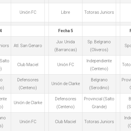
Unión FC
Libre
Totoras Juniors
4
Fecha 5
Juv. Unida
Sp. Belgrano
niors
Atl. San Genaro
Spo
(Barrancas)
(Oliveros)
(Salto
Independiente
Club Maciel
Unión FC
Toto
)
(Centeno)
no
Defensores
Belgrano
Provi
Unión de Clarke
no)
(Centeno)
(Serodino)
ente
Defensores
Provincial (Salto
B
Unión de Clarke
o)
(Centeno)
Grande)
(S
ano
Ind
Unión FC
Club Maciel
Totoras Juniors
s)
(