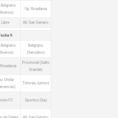
 Belgrano
Sp. Rivadavia
Oliveros)
Libre
Atl. San Genaro
Fecha 9
 Belgrano
Belgrano
Oliveros)
(Serodino)
Provincial (Salto
 Rivadavia
Grande)
uv. Unida
Totoras Juniors
arrancas)
nión FC
Sportivo Díaz
n de Clarke
Atl. San Genaro