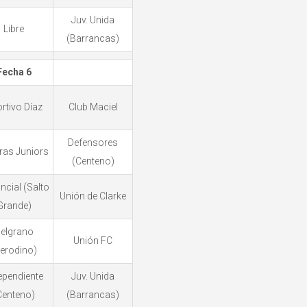
Juv. Unida
Libre
(Barrancas)
Fecha 6
rtivo Díaz
Club Maciel
Defensores
ras Juniors
(Centeno)
ncial (Salto
Unión de Clarke
Grande)
elgrano
Unión FC
erodino)
ependiente
Juv. Unida
Centeno)
(Barrancas)