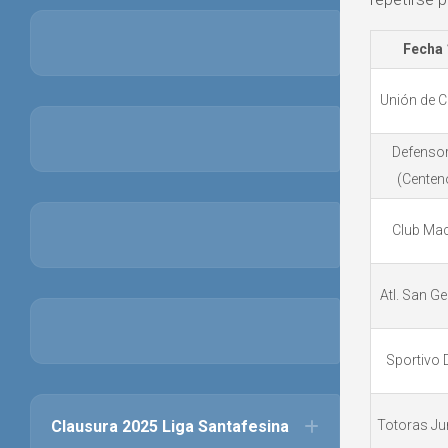
Fecha 
Unión de C
Defenso
(Centen
Club Mac
Atl. San G
Sportivo 
Clausura 2025 Liga Santafesina
Totoras Ju