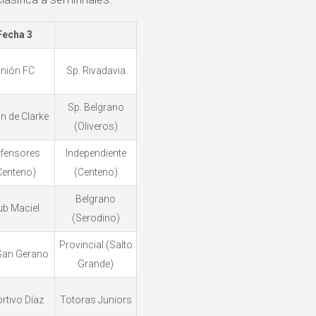
Fecha 3
nión FC
Sp. Rivadavia
Sp. Belgrano
n de Clarke
(Oliveros)
fensores
Independiente
Centeno)
(Centeno)
Belgrano
ub Maciel
(Serodino)
Provincial (Salto
 San Gerano
Grande)
rtivo Díaz
Totoras Juniors