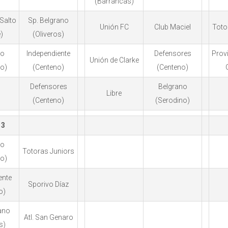
(Barrancas)
(Salto
Sp. Belgrano
Unión FC
Club Maciel
Toto
)
(Oliveros)
no
Independiente
Defensores
Provi
Unión de Clarke
no)
(Centeno)
(Centeno)
Defensores
Belgrano
Libre
(Centeno)
(Serodino)
13
no
Totoras Juniors
no)
ente
Sporivo Díaz
o)
ano
Atl. San Genaro
s)