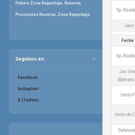
Fixture Zona Repechaje. Reserva
Sp. Rivad
Posiciones Reserva. Zona Repechaje
Libre
Fecha 
Sp. Rivad
Seguinos en:
Juv. Uni
Facebook
(Barranc
Instagram
Unión 
X (Twitter)
Unión de C
Defenso