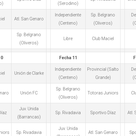
o)
(Serodino)
Independiente
Sp. Belgrano
De
iel
Atl. San Genaro
(Centeno)
(Oliveros)
(
Sp. Belgrano
Libre
Club Maciel
(Oliveros)
10
Fecha 11
F
Independiente
Provincial (Salto
De
iel
Unión de Clarke
(Centeno)
Grande)
(
Sp. Belgrano
enaro
Unión FC
Totoras Juniors
Cl
(Oliveros)
Juv. Unida
Díaz
Sp. Rivadavia
Sportivo Díaz
Atl.
(Barrancas)
Juv. Unida
niors
Sp. Rivadavia
Atl. San Genaro
Spo