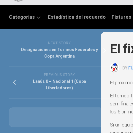
Categorias
Estadística del recuerdo
Fixtures
LIGA
SANTAFESINA
NEXT STORY
El f
Designaciones en Torneos Federales y
OTRAS
Copa Argentina
LIGAS
BY
F
TORNEO
PREVIOUS STORY
FEDERAL
Lanús 0 – Nacional 1 (Copa
El próximo
Libertadores)
NACIONAL
El torneo t
B
semifinales
PRIMERA
los 5 prim
FÚTBOL
Si un equ
INTERNACIONAL
repetirse 