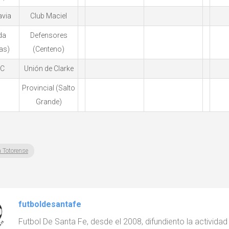
avia
Club Maciel
da
Defensores
as)
(Centeno)
FC
Unión de Clarke
Provincial (Salto
Grande)
a Totorense
futboldesantafe
Futbol De Santa Fe, desde el 2008, difundiento la actividad d