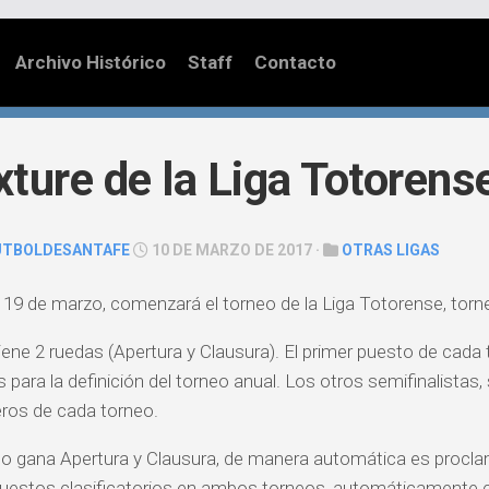
Archivo Histórico
Staff
Contacto
ixture de la Liga Totorens
UTBOLDESANTAFE
10 DE MARZO DE 2017 ·
OTRAS LIGAS
 19 de marzo, comenzará el torneo de la Liga Totorense, torn
iene 2 ruedas (Apertura y Clausura). El primer puesto de cada t
 para la definición del torneo anual. Los otros semifinalistas,
eros de cada torneo.
ipo gana Apertura y Clausura, de manera automática es proc
puestos clasificatorios en ambos torneos, automáticamente cl