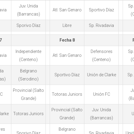
Juv. Unida
Sp.
avia
Atl. San Genaro
Sportivo Díaz
(Barrancas)
(
Sporivo Díaz
Libre
Sp. Rivadavia
7
Fecha 8
Independiente
Defensores
Sp.
avia
Atl. San Genaro
(Centeno)
(Centeno)
(
da
Belgrano
Sportivo Díaz
Unión de Clarke
Sp.
as)
(Serodino)
Provincial (Salto
J
FC
Totoras Juniors
Unión FC
Grande)
(B
Provincial (Salto
Juv. Unida
larke
Totoras Juniors
U
Grande)
(Barrancas)
res
Belgrano
Sporivo Díaz
Sp. Rivadavia
Unió