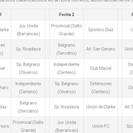
1
Fecha 2
Juv. Unida
Provincial (Salto
larke
Sportivo Díaz
U
(Barrancas)
Grande)
res
Belgrano
Sp. Rivadavia
Atl. San Genaro
Unió
o)
(Serodino)
Sp. Belgrano
Independiente
De
iel
Club Maciel
(Oliveros)
(Centeno)
(
Independiente
Sp. Belgrano
Defensores
enaro
Cl
(Centeno)
(Oliveros)
(Centeno)
Belgrano
Díaz
Sp. Rivadavia
Unión de Clarke
Atl.
(Serodino)
Provincial (Salto
Juv. Unida
niors
Unión FC
Spo
Grande)
(Barrancas)