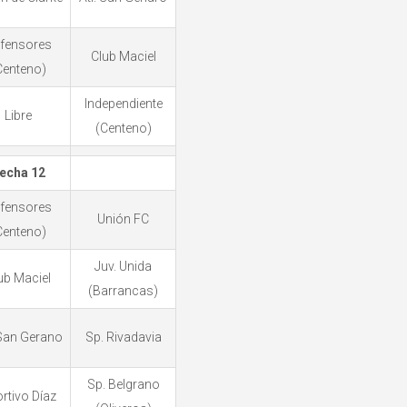
fensores
Club Maciel
Centeno)
Independiente
Libre
(Centeno)
echa 12
fensores
Unión FC
Centeno)
Juv. Unida
ub Maciel
(Barrancas)
 San Gerano
Sp. Rivadavia
Sp. Belgrano
rtivo Díaz