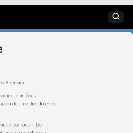
e
eo Apertura.
orneo, clasifica a
 salen de un reducido entre
lamado campeón. De
asifica a semifinales.