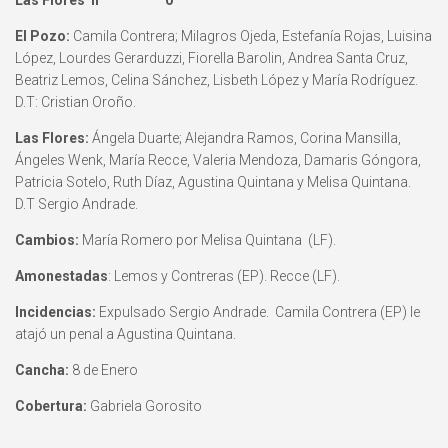
Las Flores II 0
El Pozo:
Camila Contrera; Milagros Ojeda, Estefanía Rojas, Luisina
López, Lourdes Gerarduzzi, Fiorella Barolin, Andrea Santa Cruz,
Beatriz Lemos, Celina Sánchez, Lisbeth López y María Rodríguez.
D.T: Cristian Oroño.
Las Flores:
Ángela Duarte; Alejandra Ramos, Corina Mansilla,
Ángeles Wenk, María Recce, Valeria Mendoza, Damaris Góngora,
Patricia Sotelo, Ruth Díaz, Agustina Quintana y Melisa Quintana.
D.T Sergio Andrade.
Cambios:
María Romero por Melisa Quintana (LF).
Amonestadas
: Lemos y Contreras (EP). Recce (LF).
Incidencias:
Expulsado Sergio Andrade. Camila Contrera (EP) le
atajó un penal a Agustina Quintana.
Cancha:
8 de Enero
Cobertura:
Gabriela Gorosito