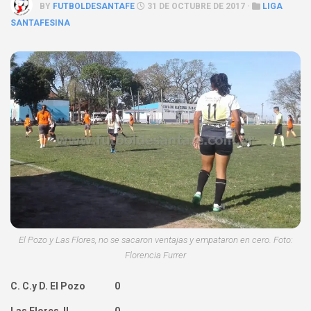
BY
FUTBOLDESANTAFE
31 DE OCTUBRE DE 2017 ·
LIGA
SANTAFESINA
El Pozo y Las Flores, no se sacaron ventajas y empataron en cero. Foto:
Florencia Furrer
C. C.y D. El Pozo 0