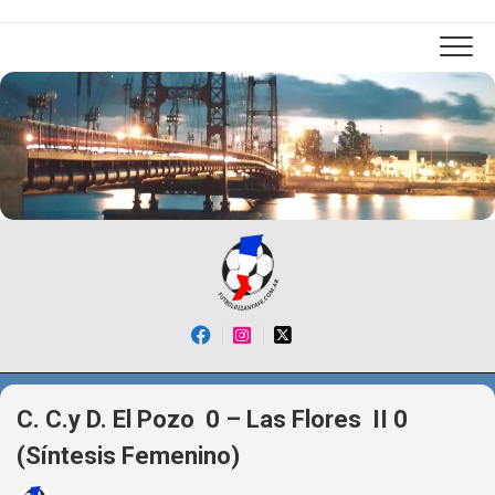
Skip
to
content
C. C.y D. El Pozo 0 – Las Flores II 0
(Síntesis Femenino)