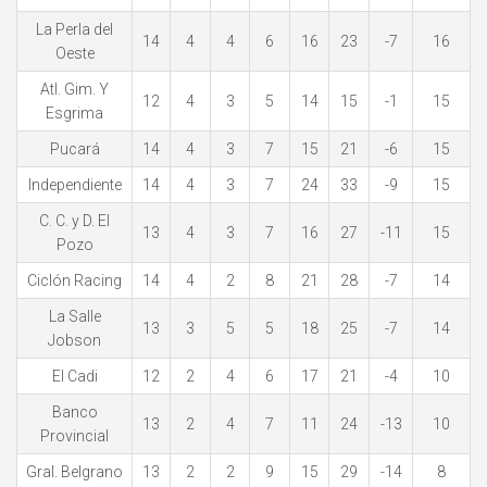
La Perla del
14
4
4
6
16
23
-7
16
Oeste
Atl. Gim. Y
12
4
3
5
14
15
-1
15
Esgrima
Pucará
14
4
3
7
15
21
-6
15
Independiente
14
4
3
7
24
33
-9
15
C. C. y D. El
13
4
3
7
16
27
-11
15
Pozo
Ciclón Racing
14
4
2
8
21
28
-7
14
La Salle
13
3
5
5
18
25
-7
14
Jobson
El Cadi
12
2
4
6
17
21
-4
10
Banco
13
2
4
7
11
24
-13
10
Provincial
Gral. Belgrano
13
2
2
9
15
29
-14
8