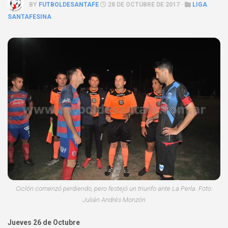
BY
FUTBOLDESANTAFE
28 DE OCTUBRE DE 2017 ·
LIGA
SANTAFESINA
Ciclón comenzó perdiendo, pero festejó un triunfo ante La Perla. Foto:
Julián Andrés Monzón
Jueves 26 de Octubre