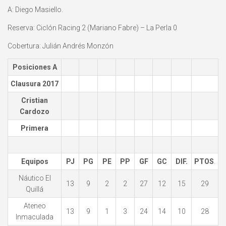
A: Diego Masiello.
Reserva: Ciclón Racing 2 (Mariano Fabre) – La Perla 0
Cobertura: Julián Andrés Monzón
Posiciones A
Clausura 2017
Cristian
Cardozo
Primera
Equipos
PJ
PG
PE
PP
GF
GC
DIF.
PTOS
.
Náutico El
13
9
2
2
27
12
15
29
Quillá
Ateneo
13
9
1
3
24
14
10
28
Inmaculada