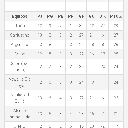
Equipos
PJ
PG
PE
PP
GF
GC
DIF.
PTO
S.
Unión
12
9
2
1
39
12
27
29
Sanjustino
13
8
3
2
27
21
6
27
Argentino
13
8
2
3
26
18
8
26
Colón
12
8
1
3
29
16
13
25
Colón (San
12
7
3
2
31
11
20
24
Justo)
Newell´s Old
12
6
6
0
24
13
11
24
Boys
Náutico El
13
6
4
3
27
21
6
22
Quillá
Ateneo
13
6
3
4
23
16
7
21
Inmaculada
U. N. L.
12
5
2
5
18
20
-2
17