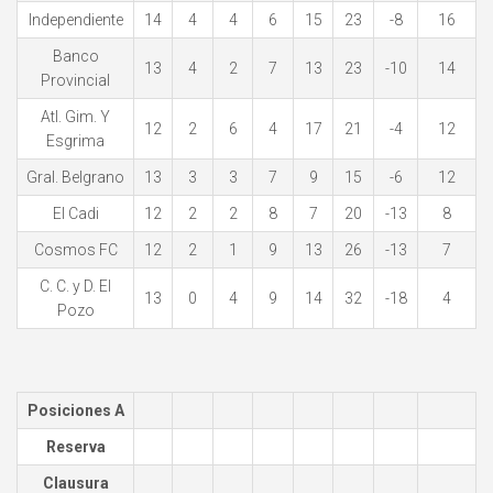
Independiente
14
4
4
6
15
23
-8
16
Banco
13
4
2
7
13
23
-10
14
Provincial
Atl. Gim. Y
12
2
6
4
17
21
-4
12
Esgrima
Gral. Belgrano
13
3
3
7
9
15
-6
12
El Cadi
12
2
2
8
7
20
-13
8
Cosmos FC
12
2
1
9
13
26
-13
7
C. C. y D. El
13
0
4
9
14
32
-18
4
Pozo
Posiciones A
Reserva
Clausura