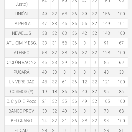
54
31
59
36
47
32
160
99
Justo)
UNIÓN
49
32
68
36
39
32
156
100
LA PERLA
47
33
46
36
56
32
149
101
NEWELL’S
38
32
63
36
42
32
143
100
ATL. GIM. Y ESG.
33
31
58
36
0
0
91
67
ATENEO
58
32
38
36
32
32
128
100
CICLÓN RACING
46
33
39
36
0
0
85
69
PUCARÁ
40
33
0
0
0
0
40
33
UNIVERSIDAD
48
32
61
36
12
32
121
100
COSMOS (*)
19
18
36
36
40
32
95
86
C. C. y D. El Pozo
21
32
35
36
49
32
105
100
BANCO PROV.
30
32
40
36
0
0
70
68
BELGRANO
24
32
31
36
38
32
93
100
EL CADI
28
31
0
0
0
0
28
31