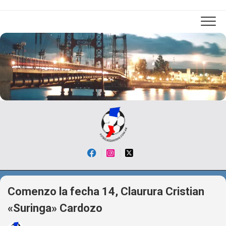
Skip
to
content
Comenzo la fecha 14, Claurura Cristian
«Suringa» Cardozo