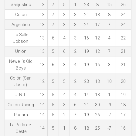
Sanjustino
13
7
5
1
23
8
15
26
Colón
13
7
3
3
21
13
8
24
Argentino
13
7
3
3
24
17
7
24
La Salle
13
6
4
3
16
12
4
22
Jobson
Unión
13
5
6
2
19
12
7
21
Newell´s Old
13
6
3
4
19
16
3
21
Boys
Colón (San
12
5
5
2
23
13
10
20
Justo)
U. N. L.
13
5
4
4
14
13
1
19
Ciclón Racing
14
5
3
6
21
30
-9
18
Pucará
14
5
2
7
19
26
-7
17
La Perla del
14
5
1
8
18
25
-7
16
Oeste