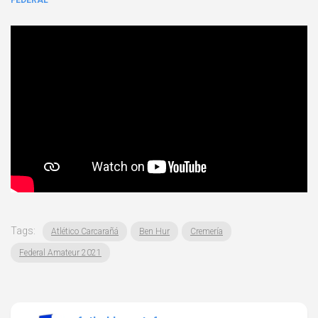
FEDERAL
Tags:
Atlético Carcarañá
Ben Hur
Cremería
Federal Amateur 2021