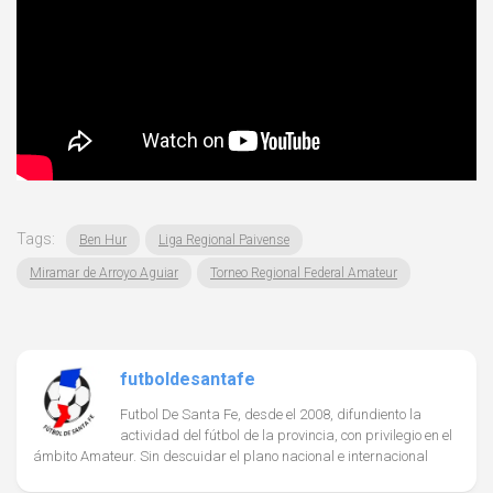
Tags:
Ben Hur
Liga Regional Paivense
Miramar de Arroyo Aguiar
Torneo Regional Federal Amateur
futboldesantafe
Futbol De Santa Fe, desde el 2008, difundiento la
actividad del fútbol de la provincia, con privilegio en el
ámbito Amateur. Sin descuidar el plano nacional e internacional