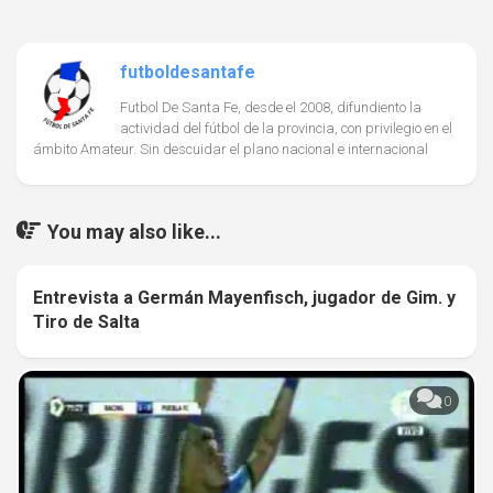
futboldesantafe
Futbol De Santa Fe, desde el 2008, difundiento la
actividad del fútbol de la provincia, con privilegio en el
ámbito Amateur. Sin descuidar el plano nacional e internacional
You may also like...
Entrevista a Germán Mayenfisch, jugador de Gim. y
0
Tiro de Salta
0