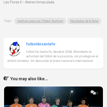
Las Flores II – Ateneo Inmaculada
Tags:
Apertura José Luis "Polaca" Burtovoy
Resultados de la fecha
futboldesantafe
Futbol De Santa Fe, desde el 2008, difundiento la
actividad del fútbol de la provincia, con privilegio en el
ámbito Amateur. Sin descuidar el plano nacional e internacional
You may also like...
0