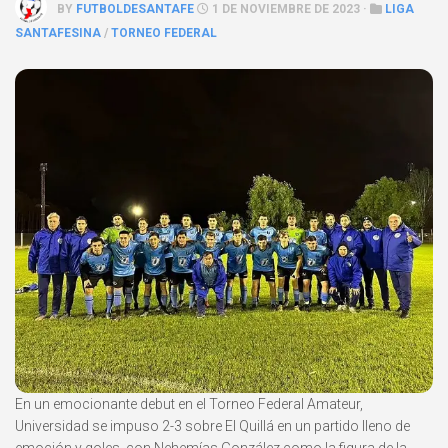
BY
FUTBOLDESANTAFE
1 DE NOVIEMBRE DE 2023 ·
LIGA
SANTAFESINA
/
TORNEO FEDERAL
En un emocionante debut en el Torneo Federal Amateur,
Universidad se impuso 2-3 sobre El Quillá en un partido lleno de