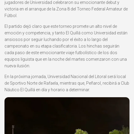
jugadores de Universidad celebraron su emocionante debut y
victoria en el arranque de la Zona 8 del Torneo Federal Amateur de
Fútbol.
El partido dejó claro que este torneo promete un alto nivel de
emoción y competencia, y tanto El Quillá como Universidad están
ansiosos por seguir luchando por el éxito a lo largo del
campeonato en su etapa clasificatoria. Los hinchas seguirán
cada paso de este emocionante viaje futbolístico de los dos
equipos liguista que en la noche del martes comenzaron con una
nueva ilusión.
En la próxima jornada, Universidad Nacional del Litoral será local
de Sportivo Norte de Rafaela, mientras que, Peñarol, recibirá a Club
Náutico El Quillá en día y horario a determinar.