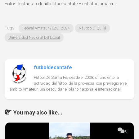
Fotos: Instagran elquillafutbolsantafe – unlfutbolamateur
Tags:
Federal Amateur 2023 - 2024
Náutico El Quillá
Universidad Nacional Del Litoral
futboldesantafe
Futbol De Santa Fe, desde el 2008, difundiento la
actividad del fútbol de la provincia, con privilegio en el
ámbito Amateur. Sin descuidar el plano nacional e internacional
You may also like...
0