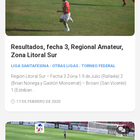
Resultados, fecha 3, Regional Amateur,
Zona Litoral Sur
LIGA SANTAFESINA
/
OTRAS LIGAS
/
TORNEO FEDERAL
Región Litoral Sur – Fecha 3 Zona 1 9 de Julio (Rafaela) 2
(Brian Noriega y Gastón Monserrat) – Brown (San Vicente)
1 (Esteban...
17 DE FEBRERO DE 2020
0