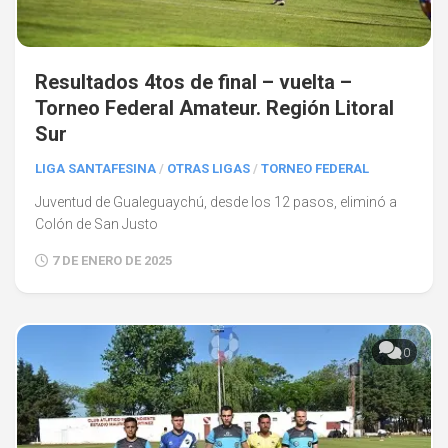
Resultados 4tos de final – vuelta –
Torneo Federal Amateur. Región Litoral
Sur
LIGA SANTAFESINA
/
OTRAS LIGAS
/
TORNEO FEDERAL
Juventud de Gualeguaychú, desde los 12 pasos, eliminó a
Colón de San Justo
7 DE ENERO DE 2025
0