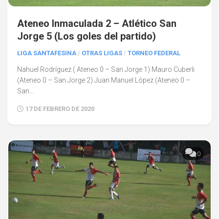
Ateneo Inmaculada 2 – Atlético San
Jorge 5 (Los goles del partido)
LIGA SANTAFESINA
/
OTRAS LIGAS
/
TORNEO FEDERAL
Nahuel Rodríguez ( Ateneo 0 – San Jorge 1) Mauro Cuberli
(Ateneo 0 – San Jorge 2) Juan Manuel López (Ateneo 0 –
San...
17 DE FEBRERO DE 2020
0