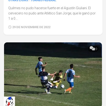
OTRAS LIGAS
/
TORNEO FEDERAL
Quilmes no pudo hacerse fuerte en el Agustín Giuliani. El
cervecero no pudo ante Atlético San Jorge, que le ganó por
1 a 0...
29 DE NOVIEMBRE DE 2022
0