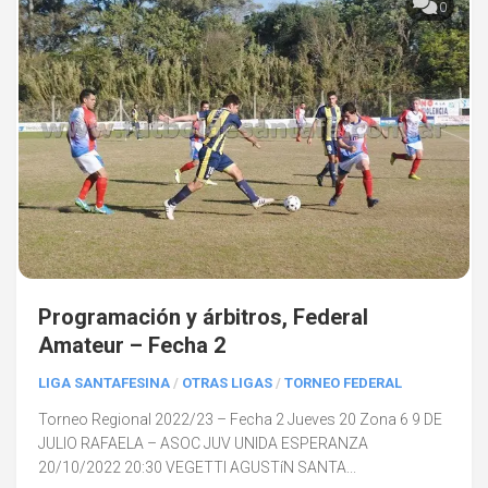
0
Programación y árbitros, Federal
Amateur – Fecha 2
LIGA SANTAFESINA
/
OTRAS LIGAS
/
TORNEO FEDERAL
Torneo Regional 2022/23 – Fecha 2 Jueves 20 Zona 6 9 DE
JULIO RAFAELA – ASOC JUV UNIDA ESPERANZA
20/10/2022 20:30 VEGETTI AGUSTíN SANTA...