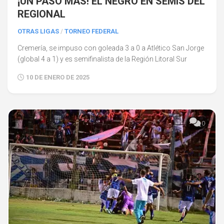
¡UN PASO MÁS! EL NEGRO EN SEMIS DEL
REGIONAL
OTRAS LIGAS
/
TORNEO FEDERAL
Cremería, se impuso con goleada 3 a 0 a Atlético San Jorge
(global 4 a 1) y es semifinalista de la Región Litoral Sur
10 DE ENERO DE 2025
0