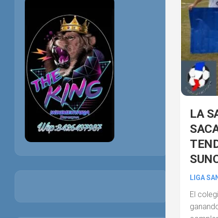
LA S
SACA
TEND
SUNC
LIGA SA
El coleg
ganando 