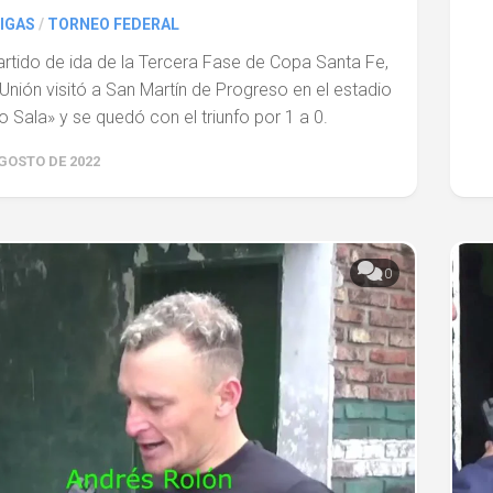
IGAS
/
TORNEO FEDERAL
artido de ida de la Tercera Fase de Copa Santa Fe,
nión visitó a San Martín de Progreso en el estadio
o Sala» y se quedó con el triunfo por 1 a 0.
AGOSTO DE 2022
0