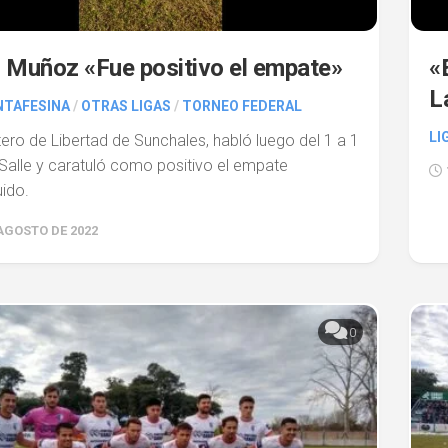
 Muñoz «Fue positivo el empate»
«
L
NTAFESINA
/
OTRAS LIGAS
/
TORNEO FEDERAL
LI
tero de Libertad de Sunchales, habló luego del 1 a 1
Salle y caratuló como positivo el empate
ido.
 AGOSTO DE 2022
0