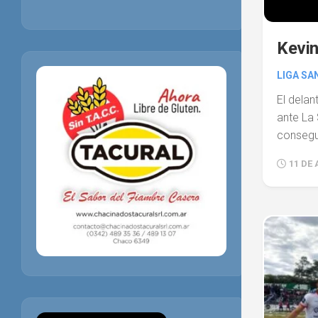
Kevin
LIGA SA
El delan
ante La 
consegu
11 DE