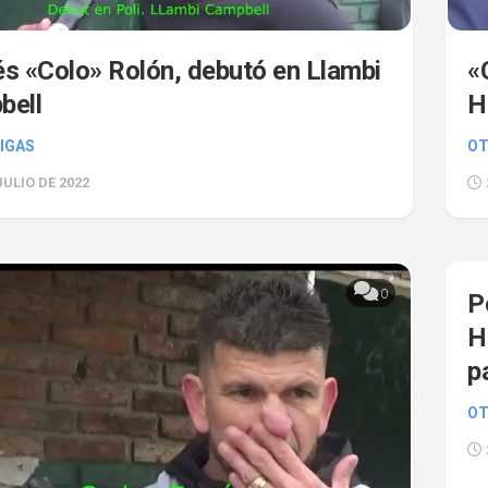
s «Colo» Rolón, debutó en Llambi
«
bell
H
IGAS
OT
JULIO DE 2022
0
P
H
p
OT