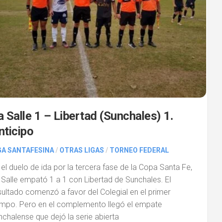
a Salle 1 – Libertad (Sunchales) 1.
nticipo
GA SANTAFESINA
/
OTRAS LIGAS
/
TORNEO FEDERAL
 el duelo de ida por la tercera fase de la Copa Santa Fe,
 Salle empató 1 a 1 con Libertad de Sunchales. El
sultado comenzó a favor del Colegial en el primer
empo. Pero en el complemento llegó el empate
nchalense que dejó la serie abierta