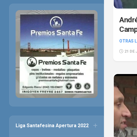
André
Camp
OTRAS L
21 DE 
Liga Santafesina Apertura 2022