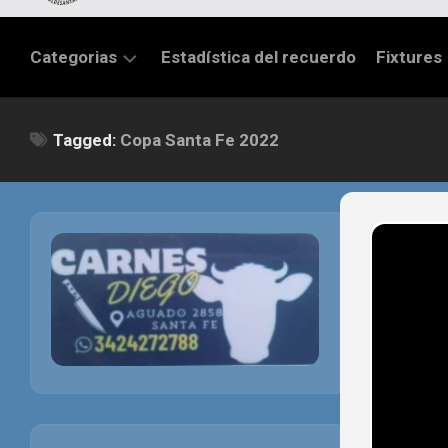
Categorias
Estadística del recuerdo
Fixtures
LIGA
Tagged:
Copa Santa Fe 2022
SANTAFESINA
OTRAS
LIGAS
TORNEO
FEDERAL
NACIONAL
B
PRIMERA
FÚTBOL
INTERNACIONAL