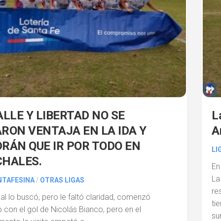
ALLE Y LIBERTAD NO SE
L
RON VENTAJA EN LA IDA Y
A
RÁN QUE IR POR TODO EN
LI
HALES.
En
La
NTAFESINA
/
OTRAS LIGAS
re
ial lo buscó, pero le faltó claridad, comenzó
ti
con el gol de Nicolás Bianco, pero en el
su