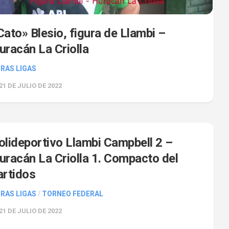
Cato» Blesio, figura de Llambi –
uracán La Criolla
RAS LIGAS
21 DE JULIO DE 2022
0
olideportivo Llambi Campbell 2 –
uracán La Criolla 1. Compacto del
artidos
RAS LIGAS
/
TORNEO FEDERAL
21 DE JULIO DE 2022