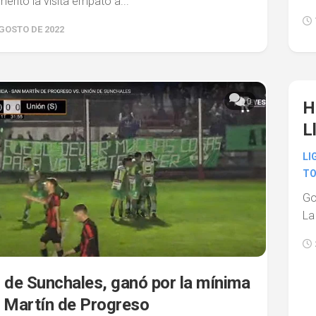
ento la visita empató a...
AGOSTO DE 2022
0
H
L
LI
TO
Go
La
 de Sunchales, ganó por la mínima
 Martín de Progreso